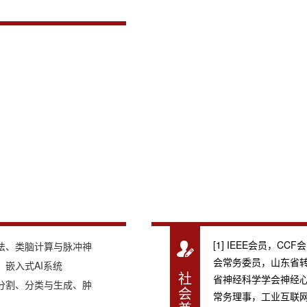
[1] IEEE会员，
法、类脑计算与脉冲神
会常务委员，山东省
嵌入式AI系统
社
省神经科学学会神经
分割、分类与生成、肿
会
常务理事，工业互联