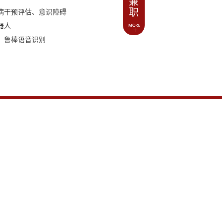
兼
职
病干预评估、意识障碍
器人
、鲁棒语音识别