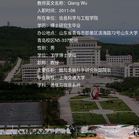
教师英文名称：Qiang Wu
入职时间：2011-06
所在单位：信息科学与工程学院
学历：博士研究生毕业
办公地点：山东省青岛市即墨区滨海路72号山东大学
青岛校区N5-337房间
性别：男
学位：工学博士学位
职称：教授
主要任职：脑与类脑科学研究院副院长
毕业院校：上海交通大学
学科：通信与信息系统