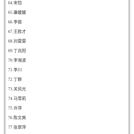
64.宋恺
65.廉媛媛
66.李振
67.王胜才
68.刘雷雷
69.丁兆阳
70.李海波
71.李川
72.丁群
73.关风光
74.马雪莉
75.许萍
76.陈文爽
77.张翠萍