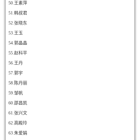
50.王素萍
51.韩叔君
52.张晓东
53.王玉
54.郭晶晶
55.赵科平
56.王丹
57.郭宇
58.陈丹丽
59.邹帆
60.邵昌凯
61.张兴文
62.高殿玲
63.朱爱娟