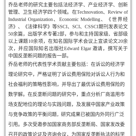
乔岳老师的研究主要包括法经济学、产业经济学、创新
管理、卫生经济学四个领域。
在
Technovation
、
Review of
Industrial Organization
、
Economic Modelling
、《世界经
济》、《法律科学》等
SSCI
、
SCI
、
CSSCI
期刊发表论文
50
余篇，出版学术专著2部，参与和主持国家级、省部级
以上课题
10余
项，在知名国际学术会议上宣读论文
20
余
次，并应国际知名出版社
Edward Elgar
邀请，撰写关于
中国反垄断问题的报告一部。
乔岳老师的代表性学术贡献主要包括：在诉讼的经济学
理论研究中，
严格证明了诉讼费用保险对诉讼人行为和
社会福利的策略性影响，并导出了最优诉讼费用保险的
数学解。
在反垄断问题的研究中，重点分析厂商滥用市
场支配地位的理论与实践问题，及发展中国家产业政策
与竞争政策的平衡问题
研究成果已被国内外同行广泛
，
引用。
多次受邀参加国家商务部反垄断局、国家发改委
召开的政策论证及咨询会议，为国家反垄断执法的科学