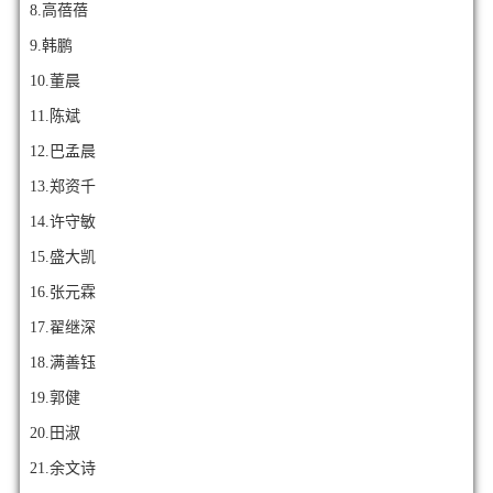
8.高蓓蓓
9.韩鹏
10.董晨
11.陈斌
12.巴孟晨
13.郑资千
14.许守敏
15.盛大凯
16.张元霖
17.翟继深
18.满善钰
19.郭健
20.田淑
21.余文诗