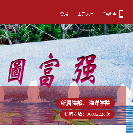
登录
|
山东大学
|
English
所属院部：
海洋学院
访问次数：
00002220
次