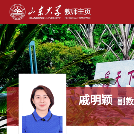
戚明颖
副教