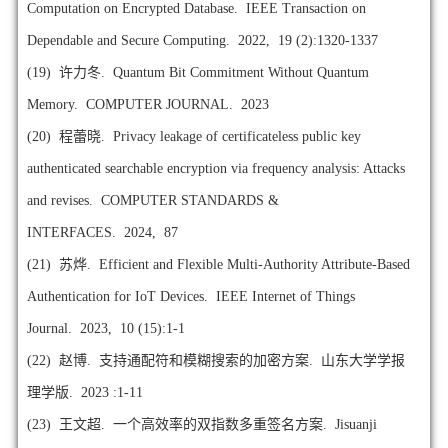
Computation on Encrypted Database. IEEE Transaction on
Dependable and Secure Computing. 2022, 19 (2):1320-1337
(19)
许力冬. Quantum Bit Commitment Without Quantum
Memory. COMPUTER JOURNAL. 2023
(20)
程蕾晓. Privacy leakage of certificateless public key
authenticated searchable encryption via frequency analysis: Attacks
and revises. COMPUTER STANDARDS &
INTERFACES. 2024, 87
(21)
苏烨. Efficient and Flexible Multi-Authority Attribute-Based
Authentication for IoT Devices. IEEE Internet of Things
Journal. 2023, 10 (15):1-1
(22)
赵博. 支持通配符和模糊搜索的加密方案. 山东大学学报
理学版. 2023 :1-11
(23)
王文超. 一个高效率的双指数多重签名方案. Jisuanji