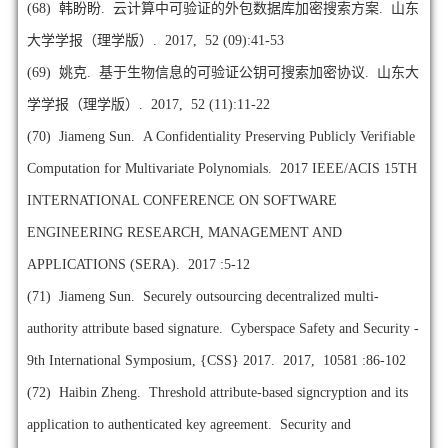
(68)
韩盼盼. 云计算中可验证的外包数据库加密搜索方案. 山东
大学学报（理学版）. 2017, 52 (09):41-53
(69)
姚克. 基于生物信息的可验证公钥可搜索加密协议. 山东大
学学报（理学版）. 2017, 52 (11):11-22
(70)
Jiameng Sun. A Confidentiality Preserving Publicly Verifiable
Computation for Multivariate Polynomials. 2017 IEEE/ACIS 15TH
INTERNATIONAL CONFERENCE ON SOFTWARE
ENGINEERING RESEARCH, MANAGEMENT AND
APPLICATIONS (SERA). 2017 :5-12
(71)
Jiameng Sun. Securely outsourcing decentralized multi-
authority attribute based signature. Cyberspace Safety and Security -
9th International Symposium, {CSS} 2017. 2017, 10581 :86-102
(72)
Haibin Zheng. Threshold attribute-based signcryption and its
application to authenticated key agreement. Security and