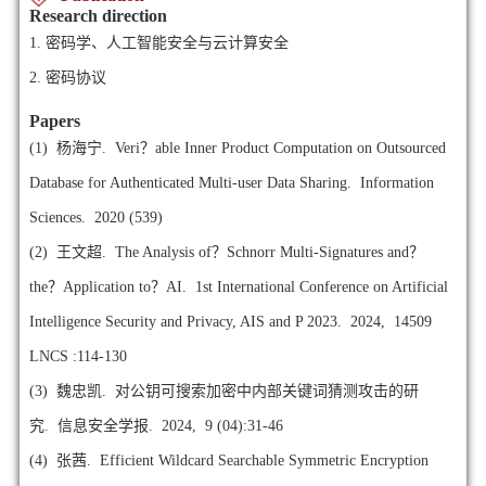
Research direction
1.
密码学、人工智能安全与云计算安全
2.
密码协议
Papers
(1)
杨海宁. Veri？able Inner Product Computation on Outsourced
Database for Authenticated Multi-user Data Sharing. Information
Sciences. 2020 (539)
(2)
王文超. The Analysis of？Schnorr Multi-Signatures and？
the？Application to？AI. 1st International Conference on Artificial
Intelligence Security and Privacy, AIS and P 2023. 2024, 14509
LNCS :114-130
(3)
魏忠凯. 对公钥可搜索加密中内部关键词猜测攻击的研
究. 信息安全学报. 2024, 9 (04):31-46
(4)
张茜. Efficient Wildcard Searchable Symmetric Encryption