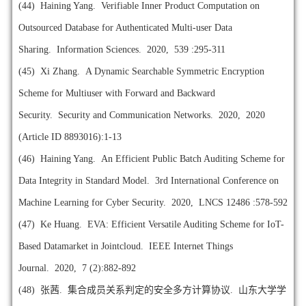
(44)
Haining Yang. Verifiable Inner Product Computation on
Outsourced Database for Authenticated Multi-user Data
Sharing. Information Sciences. 2020, 539 :295-311
(45)
Xi Zhang. A Dynamic Searchable Symmetric Encryption
Scheme for Multiuser with Forward and Backward
Security. Security and Communication Networks. 2020, 2020
(Article ID 8893016):1-13
(46)
Haining Yang. An Efficient Public Batch Auditing Scheme for
Data Integrity in Standard Model. 3rd International Conference on
Machine Learning for Cyber Security. 2020, LNCS 12486 :578-592
(47)
Ke Huang. EVA: Efficient Versatile Auditing Scheme for IoT-
Based Datamarket in Jointcloud. IEEE Internet Things
Journal. 2020, 7 (2):882-892
(48)
张茜. 集合成员关系判定的安全多方计算协议. 山东大学学