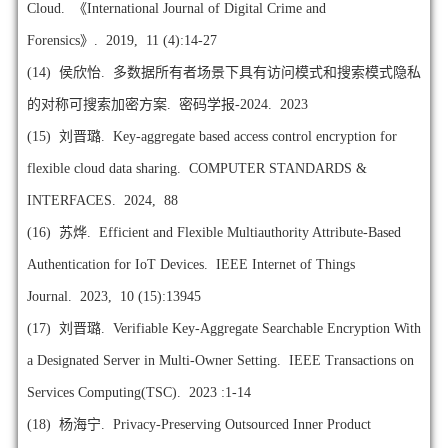
Cloud. 《International Journal of Digital Crime and
Forensics》. 2019, 11 (4):14-27
(14)
侯欣怡. 多数据所有者场景下具有访问模式和搜索模式隐私
的对称可搜索加密方案. 密码学报-2024. 2023
(15)
刘晋璐. Key-aggregate based access control encryption for
flexible cloud data sharing. COMPUTER STANDARDS &
INTERFACES. 2024, 88
(16)
苏烨. Efficient and Flexible Multiauthority Attribute-Based
Authentication for IoT Devices. IEEE Internet of Things
Journal. 2023, 10 (15):13945
(17)
刘晋璐. Verifiable Key-Aggregate Searchable Encryption With
a Designated Server in Multi-Owner Setting. IEEE Transactions on
Services Computing(TSC). 2023 :1-14
(18)
杨海宁. Privacy-Preserving Outsourced Inner Product