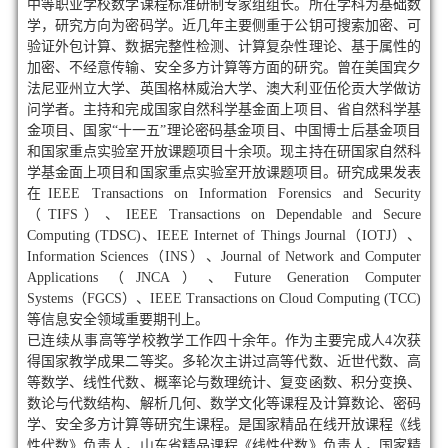
中等职业学校数学课程标准研制专家组组长。所在学科为基础数
学，研究方向为密码学。近几年主要侧重于公钥可搜索加密、可
验证外包计算、数据完整性检测、计算复杂性理论、基于属性的
加密、不经意传输、安全多方计算等方面的研究。曾在美国宾夕
法尼亚州立大学、英国格林威治大学、澳大利亚伍伦贡大学做访
问学者。主持和完成国家自然科学基金面上项目、省自然科学基
金项目、国家“十一五”理论密码基金项目、中国博士后基金项目
和国家重点实验室开放课题项目十余项。现主持在研国家自然科
学基金面上项目和国家重点实验室开放课题项目。研究成果发表
在IEEE Transactions on Information Forensics and Security
（TIFS）、IEEE Transactions on Dependable and Secure
Computing (TDSC)、IEEE Internet of Things Journal（IOTJ）、
Information Sciences（INS）、Journal of Network and Computer
Applications（JNCA）、Future Generation Computer
Systems（FGCS）、IEEE Transactions on Cloud Computing (TCC)
等信息安全领域重要期刊上。
已连续从事高等学校教学工作四十余年。作为主要完成人4次获
得国家教学成果二等奖。多轮次主讲过高等代数、近世代数、高
等数学、线性代数、概率论与数理统计、复变函数、积分变换、
数论与代数结构、解析几何、数学文化等课程及计算数论、密码
学、安全多方计算等研究生课程。是国家精品在线开放课程《线
性代数》负责人，山东省精品课程《线性代数》负责人，国家精