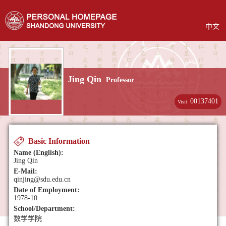
中文
Jing Qin
Professor
00137401
Visit:
Basic Information
Name (English):
Jing Qin
E-Mail:
qinjing@sdu.edu.cn
Date of Employment:
1978-10
School/Department:
数学学院