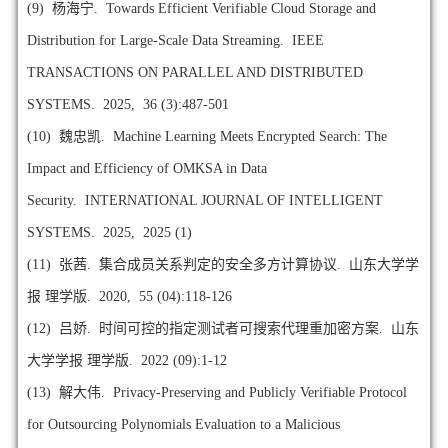
(9)
杨海宁. Towards Efficient Verifiable Cloud Storage and
Distribution for Large-Scale Data Streaming. IEEE
TRANSACTIONS ON PARALLEL AND DISTRIBUTED
SYSTEMS. 2025, 36 (3):487-501
(10)
魏忠凯. Machine Learning Meets Encrypted Search: The
Impact and Efficiency of OMKSA in Data
Security. INTERNATIONAL JOURNAL OF INTELLIGENT
SYSTEMS. 2025, 2025 (1)
(11)
张茜. 集合成员关系判定的安全多方计算协议. 山东大学学
报 理学版. 2020, 55 (04):118-126
(12)
吕娇. 时间可控的指定测试者可搜索代理重加密方案. 山东
大学学报 理学版. 2022 (09):1-12
(13)
解大伟. Privacy-Preserving and Publicly Verifiable Protocol
for Outsourcing Polynomials Evaluation to a Malicious