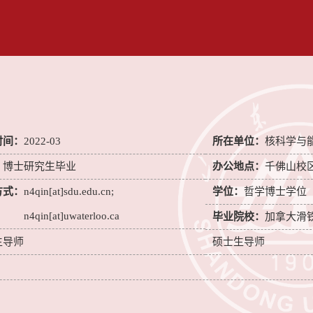
时间：
2022-03
所在单位：
核科学与
：
博士研究生毕业
办公地点：
千佛山校
方式：
n4qin[at]sdu.edu.cn;
学位：
哲学博士学位
n4qin[at]uwaterloo.ca
毕业院校：
加拿大滑铁卢大学
生导师
硕士生导师