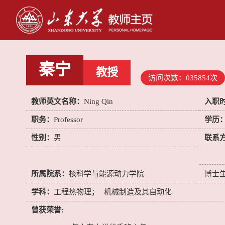
秦宁
教授
访问次数：
035854
次
教师英文名称：
Ning Qin
入职
职务：
Professor
学历
性别：
男
联系
所属院系：
核科学与能源动力学院
博士
学科：
工程热物理；
机械制造及其自动化
曾获荣誉: