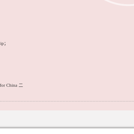
ip；
；
r China 二