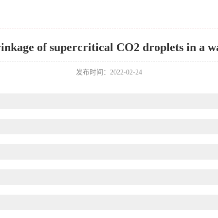
inkage of supercritical CO2 droplets in a w
发布时间：2022-02-24