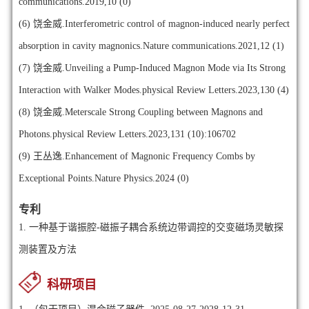
communications.2019,10 (0)
(6)
饶金威.Interferometric control of magnon-induced nearly perfect
absorption in cavity magnonics.Nature communications.2021,12 (1)
(7)
饶金威.Unveiling a Pump-Induced Magnon Mode via Its Strong
Interaction with Walker Modes.physical Review Letters.2023,130 (4)
(8)
饶金威.Meterscale Strong Coupling between Magnons and
Photons.physical Review Letters.2023,131 (10):106702
(9)
王丛逸.Enhancement of Magnonic Frequency Combs by
Exceptional Points.Nature Physics.2024 (0)
专利
1.
一种基于谐振腔-磁振子耦合系统边带调控的交变磁场灵敏探
测装置及方法
科研项目