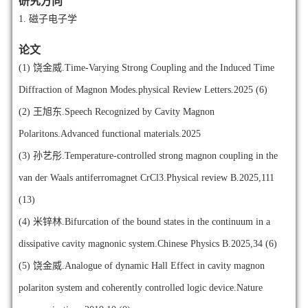
研究方向
1.
磁子电子学
论文
(1)
饶金威.Time-Varying Strong Coupling and the Induced Time
Diffraction of Magnon Modes.physical Review Letters.2025 (6)
(2)
王旭东.Speech Recognized by Cavity Magnon
Polaritons.Advanced functional materials.2025
(3)
孙艺彤.Temperature-controlled strong magnon coupling in the
van der Waals antiferromagnet CrCl3.Physical review B.2025,111
(13)
(4)
米锌林.Bifurcation of the bound states in the continuum in a
dissipative cavity magnonic system.Chinese Physics B.2025,34 (6)
(5)
饶金威.Analogue of dynamic Hall Effect in cavity magnon
polariton system and coherently controlled logic device.Nature