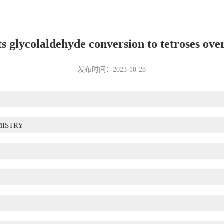
s glycolaldehyde conversion to tetroses ov
发布时间：2023-10-28
MISTRY