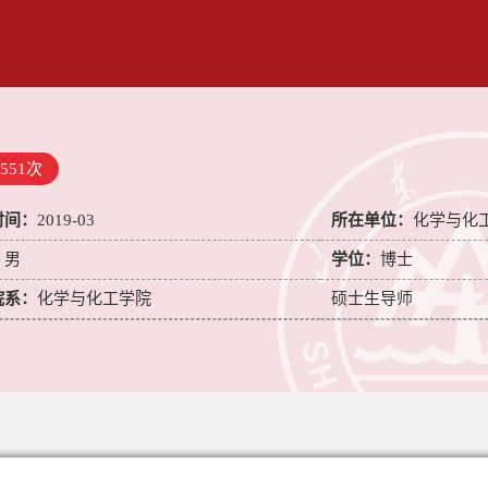
551
次
时间：
2019-03
所在单位：
化学与化
：
男
学位：
博士
院系：
化学与化工学院
硕士生导师