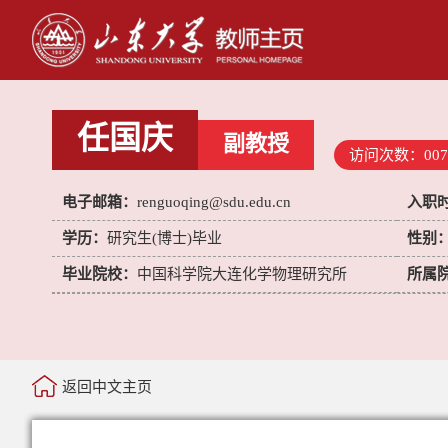
任国庆
副教授
访问次数：
007
电子邮箱：
renguoqing@sdu.edu.cn
入职
学历：
研究生(博士)毕业
性别
毕业院校：
中国科学院大连化学物理研究所
所属
返回中文主页