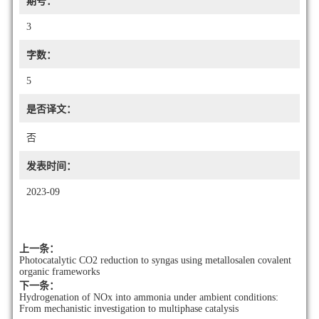
期号：
3
字数：
5
是否译文：
否
发表时间：
2023-09
上一条：
Photocatalytic CO2 reduction to syngas using metallosalen covalent
organic frameworks
下一条：
Hydrogenation of NOx into ammonia under ambient conditions:
From mechanistic investigation to multiphase catalysis