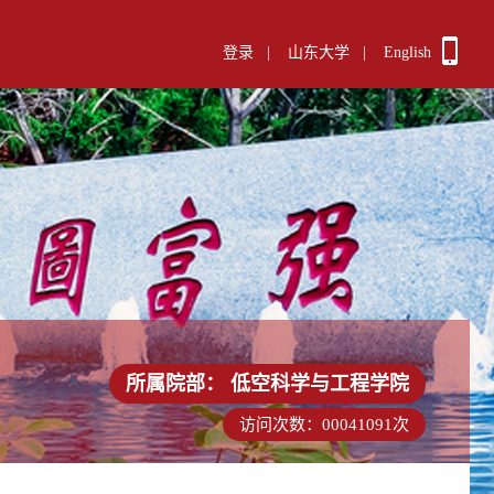
登录
|
山东大学
|
English
所属院部：
低空科学与工程学院
访问次数：
00041091
次