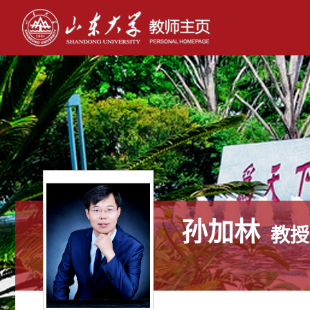
孙加林
教授