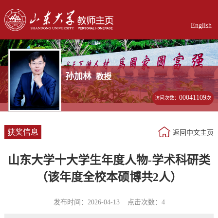
English
孙加林
教授
00041109
访问次数：
次
获奖信息
返回中文主页
山东大学十大学生年度人物-学术科研类
（该年度全校本硕博共2人）
发布时间：2026-04-13 点击次数：
4