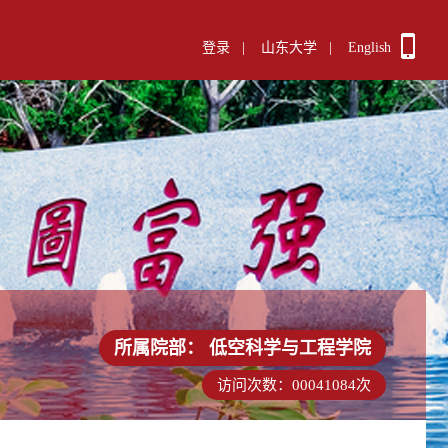
登录
|
山东大学
|
English
所属院部：
低空科学与工程学院
访问次数：
00041084
次