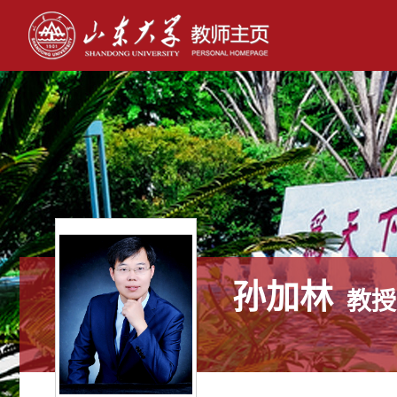
孙加林
教授