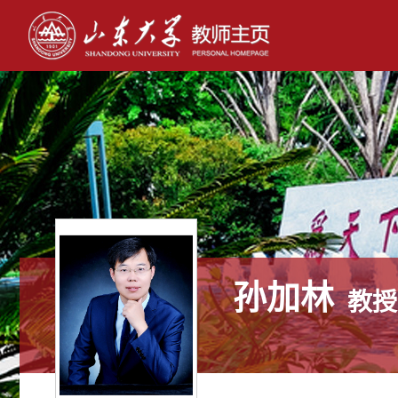
孙加林
教授