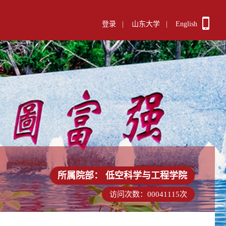
登录
|
山东大学
|
English
所属院部：
低空科学与工程学院
访问次数：
00041115
次