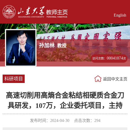
English
孙加林
教授
00041074
访问次数：
次
科研项目
返回中文主页
高速切削用高熵合金粘结相硬质合金刀
具研发，107万，企业委托项目，主持
发布时间：2024-04-30 点击次数：
294