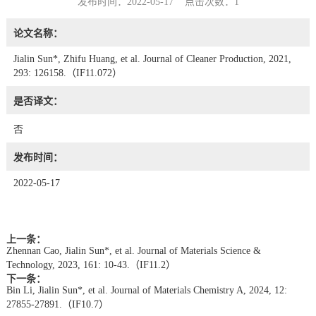
发布时间：2022-05-17 点击次数：
1
论文名称：
Jialin Sun*, Zhifu Huang, et al. Journal of Cleaner Production, 2021,
293: 126158.（IF11.072）
是否译文：
否
发布时间：
2022-05-17
上一条：
Zhennan Cao, Jialin Sun*, et al. Journal of Materials Science &
Technology, 2023, 161: 10-43.（IF11.2）
下一条：
Bin Li, Jialin Sun*, et al. Journal of Materials Chemistry A, 2024, 12:
27855-27891.（IF10.7）