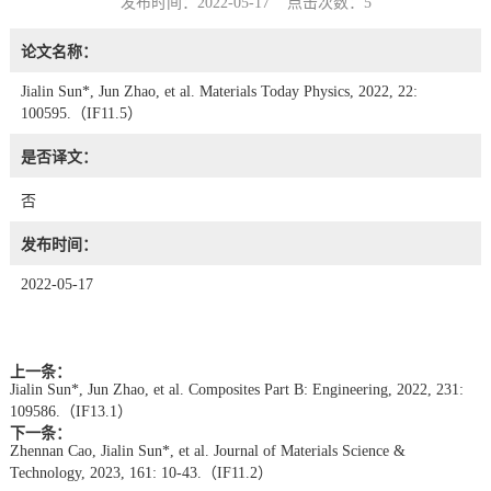
发布时间：2022-05-17 点击次数：
5
论文名称：
Jialin Sun*, Jun Zhao, et al. Materials Today Physics, 2022, 22:
100595.（IF11.5）
是否译文：
否
发布时间：
2022-05-17
上一条：
Jialin Sun*, Jun Zhao, et al. Composites Part B: Engineering, 2022, 231:
109586.（IF13.1）
下一条：
Zhennan Cao, Jialin Sun*, et al. Journal of Materials Science &
Technology, 2023, 161: 10-43.（IF11.2）