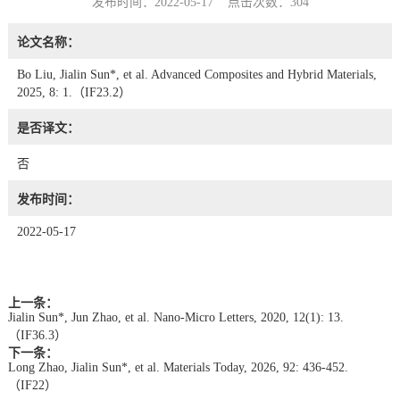
发布时间：2022-05-17 点击次数：
304
论文名称：
Bo Liu, Jialin Sun*, et al. Advanced Composites and Hybrid Materials,
2025, 8: 1.（IF23.2）
是否译文：
否
发布时间：
2022-05-17
上一条：
Jialin Sun*, Jun Zhao, et al. Nano-Micro Letters, 2020, 12(1): 13.
（IF36.3）
下一条：
Long Zhao, Jialin Sun*, et al. Materials Today, 2026, 92: 436-452.
（IF22）