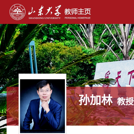
孙加林
教授