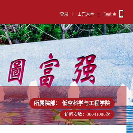
登录
|
山东大学
|
English
所属院部：
低空科学与工程学院
访问次数：
00041096
次