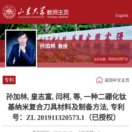
English
孙加林
教授
00041097
访问次数：
次
专利
返回中文主页
孙加林, 皇志富, 闫柯, 等, 一种二硼化钛
基纳米复合刀具材料及制备方法, 专利
号：ZL 201911320573.1（已授权）