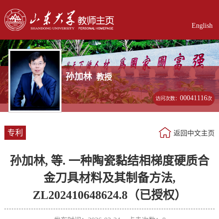
English
孙加林
教授
00041116
访问次数：
次
专利
返回中文主页
孙加林, 等. 一种陶瓷黏结相梯度硬质合
金刀具材料及其制备方法,
ZL202410648624.8（已授权）