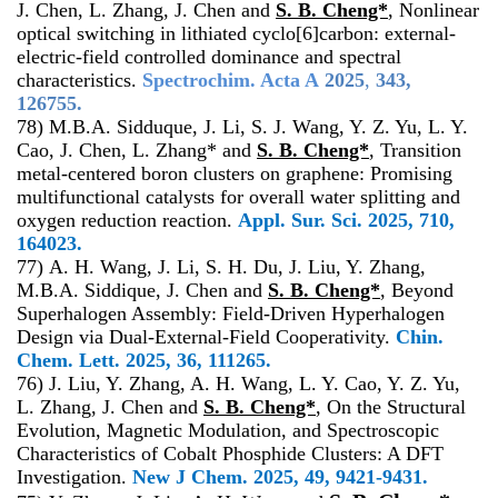
J. Chen, L. Zhang, J. Chen and
S. B. Cheng*
, Nonlinear
optical switching in lithiated cyclo[6]carbon: external-
electric-field controlled dominance and spectral
characteristics.
Spectrochim. Acta A
2025
,
343,
126755.
78)
M.B.A. Sidduque, J. Li, S. J. Wang, Y. Z. Yu, L. Y.
Cao, J. Chen, L. Zhang* and
S. B. Cheng*
, Transition
metal-centered boron clusters on graphene: Promising
multifunctional catalysts for overall water splitting and
oxygen reduction reaction.
Appl. Sur. Sci.
2025, 710,
164023.
77) A. H. Wang, J. Li, S. H. Du, J. Liu, Y. Zhang,
M.B.A. Siddique, J. Chen and
S. B. Cheng*
, Beyond
Superhalogen Assembly: Field-Driven Hyperhalogen
Design via Dual-External-Field Cooperativity.
Chin.
Chem. Lett.
2025, 36, 111265.
76) J. Liu, Y. Zhang, A. H. Wang, L. Y. Cao, Y. Z. Yu,
L. Zhang, J. Chen and
S. B. Cheng*
, On the Structural
Evolution, Magnetic Modulation, and Spectroscopic
Characteristics of Cobalt Phosphide Clusters: A DFT
Investigation.
New J Chem.
2025, 49, 9421-9431.