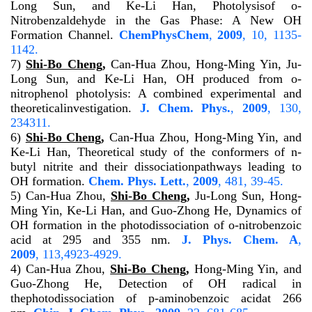
Long Sun, and Ke-Li Han, Photolysisof
o
-
Nitrobenzaldehyde in the Gas Phase: A New OH
Formation Channel.
ChemPhysChem
,
2009
,
10
, 1135-
1142.
7)
Shi-Bo Cheng
,
Can-Hua Zhou, Hong-Ming Yin, Ju-
Long Sun, and Ke-Li Han, OH produced from
o
-
nitrophenol photolysis: A combined experimental and
theoreticalinvestigation.
J. Chem. Phys
.
,
2009
,
130
,
234311.
6)
Shi-Bo Cheng
,
Can-Hua Zhou, Hong-Ming Yin, and
Ke-Li Han, Theoretical study of the conformers of
n
-
butyl nitrite and their dissociationpathways leading to
OH formation.
Chem. Phys. Lett.
,
2009
,
481
, 39-45.
5)
Can-Hua Zhou,
Shi-Bo Cheng
,
Ju-Long Sun, Hong-
Ming Yin, Ke-Li Han, and Guo-Zhong He, Dynamics of
OH formation in the photodissociation of
o
-nitrobenzoic
acid at 295 and 355 nm.
J. Phys. Chem. A
,
2009
,
113
,4923-4929.
4) Can-Hua Zhou,
Shi-Bo Cheng
,
Hong-Ming Yin, and
Guo-Zhong He, Detection of OH radical in
thephotodissociation of
p
-aminobenzoic acidat 266