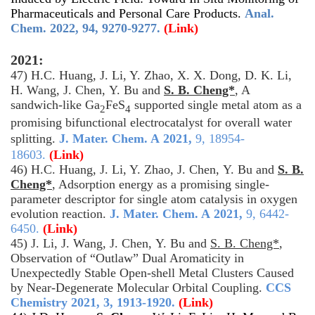
Pharmaceuticals and Personal Care Products.
Anal.
Chem.
2022, 94, 9270-9277.
(Link)
2021:
47)
H.C. Huang, J. Li, Y. Zhao, X. X. Dong, D. K. Li,
H. Wang, J. Chen,
Y. Bu
and
S. B. Cheng*
, A
sandwich-like Ga
FeS
supported single metal atom as a
2
4
promising bifunctional electrocatalyst for overall water
splitting.
J. Mater. Chem. A
2021
,
9, 18954-
18603
.
(Link)
46)
H.C. Huang, J. Li, Y. Zhao, J. Chen,
Y. Bu
and
S. B.
Cheng*
, Adsorption energy as a promising single-
parameter descriptor for single atom catalysis in oxygen
evolution reaction.
J. Mater. Chem. A
2021
,
9, 6442-
6450
.
(
Link
)
45)
J. Li, J. Wang, J. Chen,
Y. Bu
and
S. B. Cheng*
,
Observation of “Outlaw” Dual Aromaticity in
Unexpectedly Stable Open-shell Metal Clusters Caused
by Near-Degenerate Molecular Orbital Coupling.
CCS
Chemistry
2021
,
3, 1913-1920.
(
Link
)