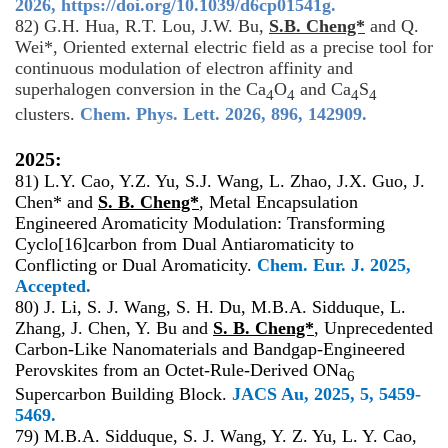
2026, https://doi.org/10.1039/d6cp01541g.
82) G.H. Hua, R.T. Lou, J.W. Bu,
S.B. Cheng*
and Q.
Wei*, Oriented external electric field as a precise tool for
continuous modulation of electron affinity and
superhalogen conversion in the Ca
O
and Ca
S
4
4
4
4
clusters.
Chem. Phys. Lett. 2026, 896, 142909.
2025:
81) L.Y. Cao, Y.Z. Yu, S.J. Wang, L. Zhao, J.X. Guo, J.
Chen*
and
S. B. Cheng*
, Metal Encapsulation
Engineered Aromaticity Modulation: Transforming
Cyclo[16]carbon from Dual Antiaromaticity to
Conflicting or Dual Aromaticity.
Chem. Eur. J.
2025,
Accepted.
80) J. Li,
S. J. Wang, S. H. Du, M.B.A. Sidduque, L.
Zhang, J. Chen, Y. Bu and
S. B. Cheng*
, Unprecedented
Carbon-Like Nanomaterials and Bandgap-Engineered
Perovskites from an Octet-Rule-Derived ONa
6
Supercarbon Building Block
.
JACS Au,
2025, 5, 5459-
5469.
79)
M.B.A. Sidduque, S. J. Wang, Y. Z. Yu, L. Y. Cao,