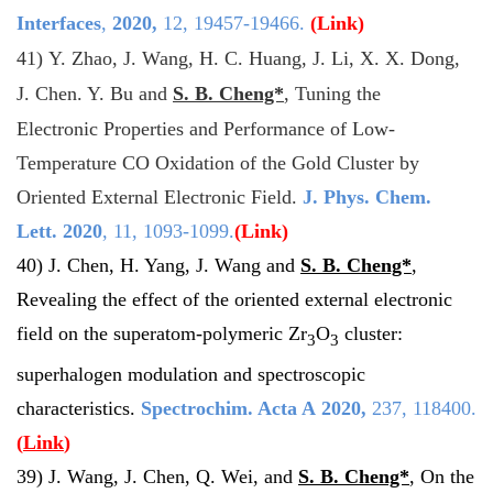
Interfaces
,
2020
,
12, 19457-19466.
(
Link
)
41)
Y. Zhao, J. Wang, H. C. Huang, J. Li, X. X.
Dong,
J. Chen. Y. Bu and
S. B. Cheng*
, Tuning the
Electronic
Properties and Performance of Low-
Temperature CO Oxidation of the Gold Cluster by
Oriented External Electronic Field.
J. Phys. Chem.
Lett.
2020
, 11, 1093-1099.
(
Link
)
40) J. Chen, H. Yang, J. Wang and
S. B. Cheng*
,
Revealing the effect of the oriented external electronic
field on the superatom-polymeric Zr
O
cluster:
3
3
superhalogen modulation and spectroscopic
characteristics.
Spectrochim. Acta A
2020
,
237, 118400.
(
Link
)
39) J. Wang, J. Chen, Q. Wei, and
S. B. Cheng*
, On the