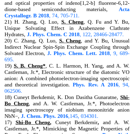
and optical properties of indeno[1,2-b] fluorene-6,12-
dione-based semiconducting materials,
Acta
Crystallogr. B
2018
, 74, 705-711.
21) H. Zhang, Q. Luo,
S. Cheng
, Q. Fu and Y. Bu,
Unique Solvating Effect in Azabenzene Clathrate
Hydrates,
J. Phys. Chem. C
2018
, 122, 28466-28477.
20) C. Zhang, Q. Luo,
S. Cheng
, and Y. Bu, Unusual
Indirect Nuclear Spin-Spin Exchange Coupling through
Solvated Electron,
J. Phys. Chem. Lett.
2018
, 9, 689-
695.
19)
S. B. Cheng*
, C. L. Harmon, H. Yang, and A. W.
Castleman, Jr.*, Electronic structure of the diatomic VO
anion: A combined photoelectron-imaging spectroscopic
and theoretical investigation.
Phys. Rev. A
2016
, 94,
062506.
18)
Cuneyt Berkdemir, K. Don Dasitha Gunaratne,
Shi-
Bo Cheng
, and A. W. Castleman, Jr.*, Photoelectron
imaging spectroscopy of niobium mononitride anion
NbN−,
J. Chem. Phys.
2016
,145, 034301.
17)
Shi-Bo Cheng
,
Cuneyt Berkdemir
,
and A. W.
Castleman, Jr.*, Mimicking the Magnetic Properties of