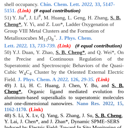
shell occupancy.
Chin. Chem. Lett.
2022
,
33, 5147-
5151.
(Link)
(# equal contribution)
#
#
51) Y. Jia
, J. Li
, M. Huang, L. Geng, H. Zhang,
S. B.
Cheng*
, Y. Yi, and Z. Luo*, Ladder Oxygenation of
Group VIII Metal Clusters and the Formation of
+
Metalloxocubes M
O
.
J. Phys. Chem.
13
8
Lett.
2022
,
13,
733-739.
(Link)
(# equal contribution)
50) Y.J. Duan, Y. Zhao,
S. B. Cheng*
, and Q. Wei*, On
the Precise and Continuous Regulation of the
Superatomic and Spectroscopic Behaviors of the Quasi-
Cubic W
C
Cluster by the Oriented External Electric
4
4
Field.
J. Phys. Chem. A
2022
,
126,
29-35.
(Link)
49) J. Li, H. C. Huang, J. Chen, Y. Bu, and
S. B.
Cheng*
, Organic ligand mediated evolution fro
aluminum-based superalkalis to superatomic molecules
and one-dimensional nanowires.
Nano Res.
2022, 15,
1162-1170.
(Link)
48) S. Li, X. Lv, Q. Yang, S. Zhang, J. Su,
S. B. Cheng
,
Y. Lai, J. Chen*, and J. Zhan*, Dynamic SPME–SERS
Induced by Electric Field: Toward In Situ Monitoring of