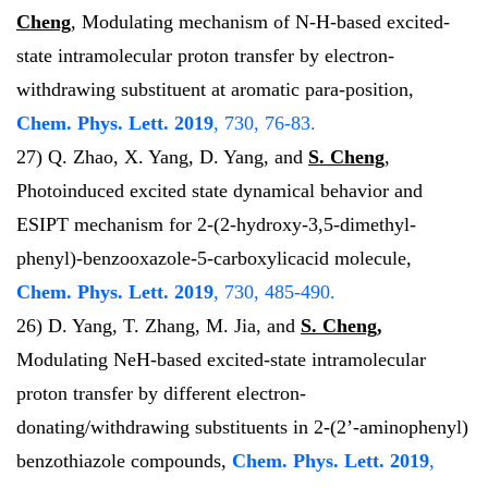
Cheng
, Modulating mechanism of N-H-based excited-
state intramolecular proton transfer by electron-
withdrawing substituent at aromatic para-position,
Chem. Phys. Lett.
2019
, 730, 76-83.
27) Q. Zhao, X. Yang, D. Yang, and
S. Cheng
,
Photoinduced excited state dynamical behavior and
ESIPT mechanism for 2-(2-hydroxy-3,5-dimethyl-
phenyl)-benzooxazole-5-carboxylicacid molecule,
Chem. Phys. Lett.
2019
, 730, 485-490.
26) D. Yang, T. Zhang, M. Jia, and
S. Cheng,
Modulating NeH-based excited-state intramolecular
proton transfer by different electron-
donating/withdrawing substituents in 2-(2’-aminophenyl)
benzothiazole compounds,
Chem. Phys. Lett.
2019
,