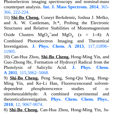
Photoelectron imaging spectroscopy and nominal-mass
counterpart analysis.
Int. J. Mass Spectrom.
2014
,
365-
366
, 222-224.
11)
Shi-Bo Cheng
,
Cuneyt Berkdemir
,
Joshua J. Melko,
and A. W. Castleman, Jr.*, Probing the Electronic
Structures and Relative Stabilities of Monomagnesium
–
Oxide Clusters MgO
and MgO
(x = 1
–
4): A
x
x
Combined Photoelectron Imaging and Theoretical
Investigation.
J. Phys. Chem. A
2013
,
117
,11896–
11905.
10) Can-Hua Zhou,
Shi-Bo Cheng
,
Hong-Ming Yin, and
Guo-Zhong He, Formation of Hydroxyl Radical from the
Photolysis of Salicylic Acid.
J. Phys. Chem.
A
2011
,
115
,5062–5068.
9)
Shi-Bo Cheng
,
Peng Song, Song-Qiu Yang, Hong-
Ming Yin, and Ke-Li Han, Fluorescenceand solvent-
dependent phosphorescence studies of
o
-
nitrobenzaldehyde: A combined experimental and
theoreticalinvestigation.
Phys. Chem. Chem. Phys.
,
2010
,
12
, 9067-9074.
8)
Shi-Bo Cheng
,
Can-Hua Zhou, Hong-Ming Yin, Ju-