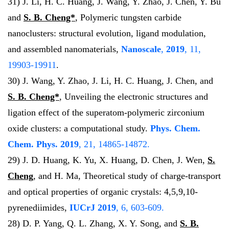
31) J. Li, H. C. Huang, J. Wang, Y. Zhao, J. Chen, Y. Bu
and
S. B. Cheng*
, Polymeric tungsten carbide
nanoclusters: structural evolution, ligand modulation,
and assembled nanomaterials,
Nanoscale
,
2019
, 11,
19903-19911
.
30) J. Wang, Y. Zhao, J. Li, H. C. Huang, J. Chen, and
S. B. Cheng*
, Unveiling the electronic structures and
ligation effect of the superatom-polymeric zirconium
oxide clusters: a computational study.
Phys. Chem.
Chem. Phys.
2019
, 21, 14865-14872.
29) J. D. Huang, K. Yu, X. Huang, D. Chen, J. Wen,
S.
Cheng
, and H. Ma, Theoretical study of charge-transport
and optical properties of organic crystals: 4,5,9,10-
pyrenedi­imides,
IUCrJ
2019
, 6, 603-609.
28) D. P. Yang, Q. L. Zhang, X. Y. Song, and
S. B.