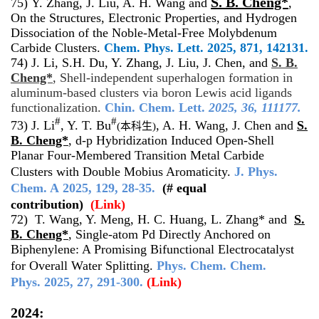
S. B. Cheng*
75) Y. Zhang, J. Liu, A. H. Wang and
,
On the Structures, Electronic Properties, and Hydrogen
Dissociation of the Noble-Metal-Free Molybdenum
Carbide Clusters.
Chem. Phys. Lett.
2025, 871, 142131.
74) J. Li, S.H. Du, Y. Zhang, J. Liu,
J. Chen, and
S. B.
Cheng*
, Shell-independent superhalogen formation in
aluminum-based clusters via boron Lewis acid ligands
functionalization.
Chin. Chem. Lett.
2025
, 36, 111177.
#
#
73) J. Li
, Y. T. Bu
, A. H. Wang, J. Chen and
S.
(本科生)
B. Cheng*
,
d-p Hybridization Induced Open-Shell
Planar Four-Membered Transition Metal Carbide
Clusters with Double Mobius Aromaticity
.
J. Phys.
Chem. A
2025
,
129, 28-35.
(# equal
contribution)
(Link)
72) T. Wang, Y. Meng, H. C. Huang, L. Zhang* and
S.
B. Cheng*
, Single-atom Pd Directly Anchored on
Biphenylene: A Promising Bifunctional Electrocatalyst
for Overall Water Splitting.
Phys. Chem. Chem.
Phys.
2025
,
27, 291-300.
(Link)
2024: