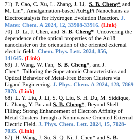
71) P. Cao, C. Xu, L. Zhang, J. Li,
S. B. Cheng*
and
M. Lin*, Amalgamation-based AuHgPt Nanochains as
Electrocatalysts for Hydrogen Evolution Reaction.
J.
Mater. Chem. A
2024
,
12, 33908-33916.
(Link)
70) D. Li, J. Chen, and
S. B. Cheng*
Uncovering the
dependence of the optical properties of the Au18
nanocluster on the orientation of the oriented external
electric field.
Chem. Phys. Lett.
2024
,
856,
141645.
(Link)
69) J. Wang, W. Fan,
S. B. Cheng*
, and J.
Chen* Tailoring the Superatomic Characteristics and
Optical Behavior of Metal-Free Boron Clusters via
Ligand Engineering.
J. Phys. Chem. A
2024
,
128, 7869-
7878.
(Link)
68)
L. Y. Liu, J. Li, S. Q. Liu, S. H. Du, M. Siddique,
L. Zhang, Y. Bu and
S. B. Cheng*
, Beyond Shell-
Filling: Strong Enhancement of Electron Affinity of
Metal Clusters through a Noninvasive Oriented External
Electric Field.
J. Phys. Chem. Lett.
2024
,
15, 7028-
7035.
(Link)
67) H. Wang, J. Su, S. Q. Ni, J. Chen* and
S. B.