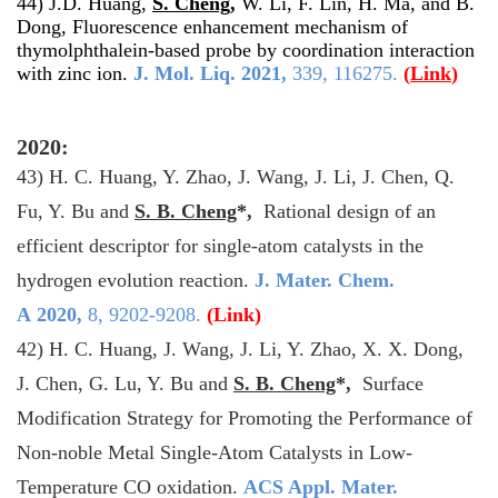
44) J.D. Huang,
S. Cheng
,
W. Li, F. Lin, H. Ma, and B.
Dong, Fluorescence enhancement mechanism of
thymolphthalein-based probe by coordination interaction
with zinc ion.
J. Mol. Liq.
2021,
339, 116275.
(
Link
)
2020:
43) H. C. Huang, Y. Zhao, J. Wang, J. Li, J. Chen, Q.
Fu, Y. Bu and
S. B. Cheng
*,
Rational design of an
efficient descriptor for single-atom catalysts in the
hydrogen evolution reaction
.
J. Mater. Chem.
A
2020
,
8, 9202-9208
.
(
Link
)
42) H. C. Huang, J. Wang, J. Li, Y. Zhao, X. X. Dong,
J. Chen, G. Lu, Y. Bu and
S. B. Cheng
*,
Surface
Modification Strategy for Promoting the Performance of
Non-noble Metal Single-Atom Catalysts in Low-
Temperature CO oxidation.
ACS Appl. Mater.