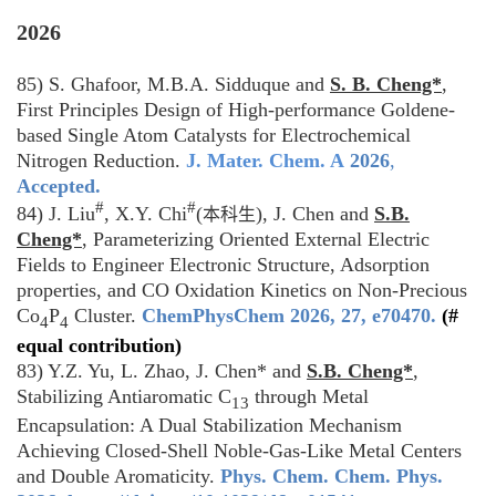
2026
85) S. Ghafoor,
M.B.A. Sidduque and
S. B. Cheng*
,
First Principles Design of High-performance Goldene-
based Single Atom Catalysts for Electrochemical
Nitrogen Reduction.
J. Mater. Chem. A
2026
,
Accepted.
#
#
84) J. Liu
, X.Y. Chi
(
), J. Chen and
S.B.
本科生
Cheng*
, Parameterizing Oriented External Electric
Fields to Engineer Electronic Structure, Adsorption
properties, and CO Oxidation Kinetics on Non-Precious
Co
P
Cluster.
ChemPhysChem 2026, 27, e70470.
(#
4
4
equal contribution)
83) Y.Z. Yu, L. Zhao, J. Chen* and
S.B. Cheng*
,
Stabilizing Antiaromatic C
through Metal
13
Encapsulation: A Dual Stabilization Mechanism
Achieving Closed-Shell Noble-Gas-Like Metal Centers
and Double Aromaticity.
Phys. Chem. Chem. Phys.