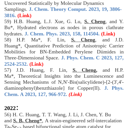
Uncovered Statistically by Molecular Dynamics
Samplings.
J. Chem. Theory Comput. 2023, 19, 3806-
3816.
(Link)
59) H.B. Huang, L.J. Xue, G. Lu,
S. Cheng
, and Y.
Bu*, Hydrated electrons as nodes in porous clathrate
hydrates.
J. Chem. Phys. 2023, 158, 114504.
(Link)
58) H.P. Ma*, F. Lin,
S. Cheng
, and J.D.
Huang*, Quantitative Prediction of Anisotropic Carrier
Mobilities for BN-Embedded Perylene Diimides in
Three-Dimensional Space.
J. Phys. Chem. C 2023, 127,
2524-2532.
(Link)
57) J.D. Huang, F. Lin,
S. Cheng,
and H.P.
Ma*, Theoretical Insights into the Luminescence and
Sensing Mechanisms of N,N'-Bis(salicylidene)-[2-(3',4'-
diaminophenyl)benzthiazole] for Copper(II).
J. Phys.
Chem. A 2023, 127, 966-972.
(Link)
2022：
56)
H. C. Huang, T. T. Wang, J. Li, J. Chen, Y. Bu
and
S. B. Cheng*
,
A strain-engineered self-intercalation
Ta
Se
based bifunctional single atom catalyst for