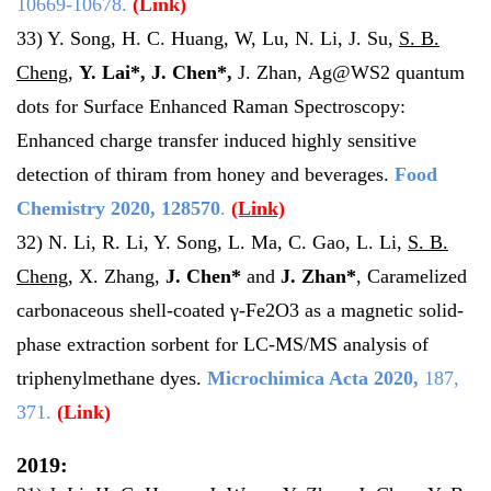
10669-10678.
(
Link
)
33) Y. Song, H. C. Huang, W, Lu, N. Li, J. Su,
S. B.
Cheng,
Y. Lai*, J. Chen*,
J. Zhan,
Ag@WS2 quantum
dots for Surface Enhanced Raman Spectroscopy:
Enhanced charge transfer induced highly sensitive
detection of thiram from honey and beverages.
Food
Chemistry
2020
,
128570
.
(Link)
32) N. Li, R. Li, Y. Song, L. Ma, C. Gao, L. Li,
S. B.
Cheng,
X. Zhang,
J. Chen*
and
J. Zhan*
, Caramelized
carbonaceous shell-coated γ-Fe2O3 as a magnetic solid-
phase extraction sorbent for LC-MS/MS analysis of
triphenylmethane dyes.
Microchimica Acta
2020
,
187,
371.
(
Link
)
2019: