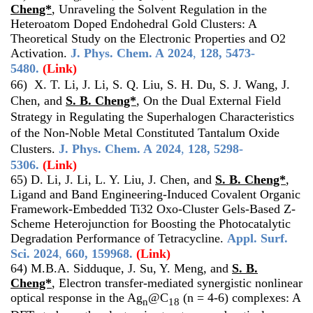
Cheng*
, Unraveling the Solvent Regulation in the
Heteroatom Doped Endohedral Gold Clusters: A
Theoretical Study on the Electronic Properties and O2
Activation.
J. Phys. Chem. A
2024
,
128, 5473-
5480.
(Link)
66)
X. T. Li, J. Li, S. Q. Liu, S. H. Du, S. J. Wang, J.
Chen, and
S. B. Cheng*
,
On the Dual External Field
Strategy in Regulating the Superhalogen Characteristics
of the Non-Noble Metal Constituted Tantalum Oxide
Clusters
.
J. Phys. Chem. A
2024
,
128, 5298-
5306.
(Link)
65) D. Li, J. Li, L. Y. Liu, J. Chen, and
S. B. Cheng*
,
Ligand and Band Engineering-Induced Covalent Organic
Framework-Embedded Ti32 Oxo-Cluster Gels-Based Z-
Scheme Heterojunction for Boosting the Photocatalytic
Degradation Performance of Tetracycline.
Appl. Surf.
Sci.
2024
,
660, 159968.
(Link)
64) M.B.A. Sidduque, J. Su, Y. Meng, and
S. B.
Cheng*
, Electron transfer-mediated synergistic nonlinear
optical response in the Ag
@C
(n = 4-6) complexes: A
n
18