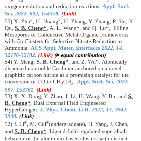
9
12
oxygen evolution and reduction reactions
.
Appl. Surf.
Sci.
2022
, 602, 154378.
(Link)
#
#
55) X. Zhu
, H. Huang
, H. Zhang, Y. Zhang, P. Shi, K.
Qu,
S. B. Cheng*
, A. L. Wang*, and Q. Lu*, Filling
Mesopores of Conductive Metal-Organic Frameworks
with Cu Clusters for Selective Nitrate Reduction to
Ammonia.
ACS Appl. Mater. Interfaces
2022
, 14,
32176-32182.
(Link)
(# equal contribution)
54) Y. Meng,
S. B. Cheng*
, and Z. Wu*, Atomically
dispersed non-noble Cu dimer anchored on a novel
graphitic carbon nitride as a promising catalyst for the
conversion of CO to CH
CH
.
Appl. Surf. Sci.
2022
,
2
2
597, 153761.
(Link)
53) X. X. Dong, Y. Zhao, J. Li, H. Wang, Y. Bu, and
S.
B. Cheng*
, Dual External Field Engineered
Hyperhalogen.
J. Phys. Chem. Lett.
2022
, 13, 3942-
3948.
(
Link
)
#
#
52) J. Li
, M. Cui
(
undergraduate
)
, H. Yang, J. Chen,
and
S. B. Cheng*
, Ligand-field regulated superalkali
behavior of the aluminum-based clusters with distinct