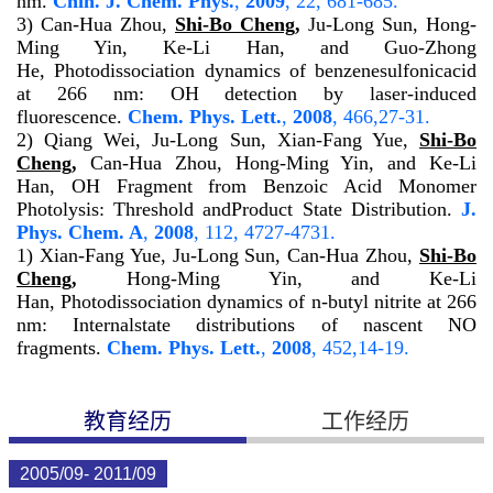
nm.
Chin. J. Chem. Phys.
,
2009
,
22
, 681-685.
3) Can-Hua Zhou,
Shi-Bo Cheng
,
Ju-Long Sun, Hong-
Ming Yin, Ke-Li Han, and Guo-Zhong
He, Photodissociation dynamics of benzenesulfonicacid
at 266 nm: OH detection by laser-induced
fluorescence.
Chem. Phys. Lett.
,
2008
,
466
,27-31.
2)
Qiang Wei, Ju-Long Sun, Xian-Fang Yue,
Shi-Bo
Cheng
,
Can-Hua Zhou, Hong-Ming Yin, and Ke-Li
Han, OH Fragment from Benzoic Acid Monomer
Photolysis: Threshold andProduct State Distribution.
J.
Phys. Chem. A
,
2008
,
112
, 4727-4731.
1) Xian-Fang Yue, Ju-Long Sun, Can-Hua Zhou,
Shi-Bo
Cheng
,
Hong-Ming Yin, and Ke-Li
Han, Photodissociation dynamics of
n
-butyl nitrite at 266
nm: Internalstate distributions of nascent NO
fragments.
Chem. Phys. Lett.
,
2008
,
452
,14-19.
教育经历
工作经历
2005/09- 2011/09