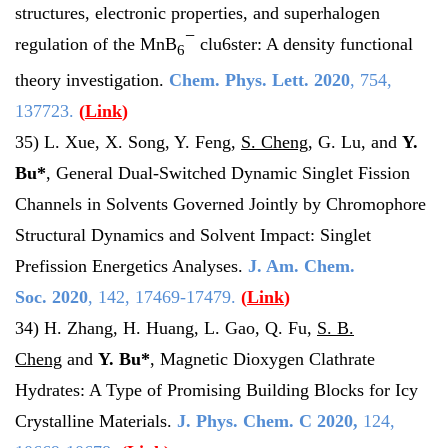
structures, electronic properties, and superhalogen
−
regulation of the MnB
clu6ster: A density functional
6
theory investigation.
Chem. Phys. Lett.
2020
, 754,
137723.
(
Link
)
35)
L. Xue, X. Song, Y. Feng,
S. Cheng
, G. Lu, and
Y.
Bu
*
,
General Dual-Switched Dynamic Singlet Fission
Channels in Solvents Governed Jointly by Chromophore
Structural Dynamics and Solvent Impact: Singlet
Prefission Energetics Analyses.
J. Am. Chem.
Soc.
2020
, 142, 17469-17479.
(
Link
)
34) H. Zhang, H. Huang, L. Gao, Q. Fu,
S. B.
Cheng
and
Y. Bu
*
, Magnetic Dioxygen Clathrate
Hydrates: A Type of Promising Building Blocks for Icy
Crystalline Materials.
J. Phys. Chem. C
2020
,
124,