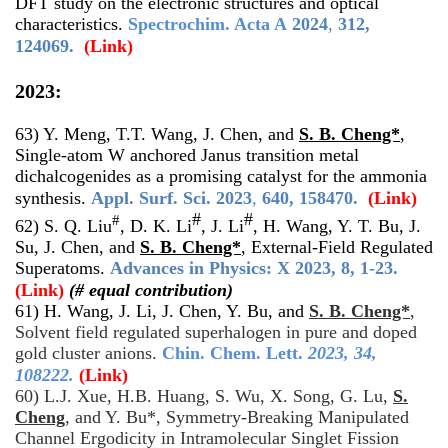
DFT study on the electronic structures and optical
characteristics.
Spectrochim. Acta A
2024
,
312,
124069.
(Link)
2023:
63) Y. Meng, T.T. Wang, J. Chen, and
S. B. Cheng*
,
Single-atom W anchored Janus transition metal
dichalcogenides as a promising catalyst for the ammonia
synthesis.
Appl. Surf. Sci.
2023
,
640, 158470.
(Link)
#
#
#
62) S. Q. Liu
, D. K. Li
, J. Li
, H. Wang, Y. T. Bu, J.
Su, J. Chen, and
S. B. Cheng*
, External-Field Regulated
Superatoms.
Advances in Physics: X 2023, 8, 1-23.
(Link)
(# equal contribution)
61) H. Wang, J. Li, J. Chen, Y. Bu, and
S. B. Cheng*
,
Solvent field regulated superhalogen in pure and doped
gold cluster anions.
Chin. Chem. Lett.
2023
, 34,
108222.
(Link)
60) L.J. Xue, H.B. Huang, S. Wu, X. Song, G. Lu,
S.
Cheng
, and Y. Bu*, Symmetry-Breaking Manipulated
Channel Ergodicity in Intramolecular Singlet Fission