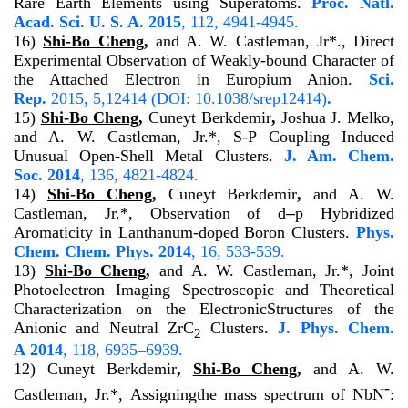
Rare Earth Elements using Superatoms.
Proc. Natl.
Acad. Sci. U. S. A.
2015
,
112
, 4941-4945.
16)
Shi-Bo Cheng
,
and A. W. Castleman, Jr*., Direct
Experimental Observation of Weakly-bound Character of
the Attached Electron in Europium Anion.
Sci.
Rep.
2015,
5
,12414 (DOI: 10.1038/srep12414)
.
15)
Shi-Bo Cheng
,
Cuneyt Berkdemir
,
Joshua J. Melko,
and A. W. Castleman, Jr.*, S-P Coupling Induced
Unusual Open-Shell Metal Clusters.
J. Am. Chem.
Soc.
2014
,
136
, 4821-4824.
14)
Shi-Bo Cheng
,
Cuneyt Berkdemir
,
and A. W.
Castleman, Jr.*, Observation of d
–
p Hybridized
Aromaticity in Lanthanum-doped Boron Clusters.
Phys.
Chem. Chem. Phys.
2014
, 16, 533-539.
13)
Shi-Bo Cheng
,
and A. W. Castleman, Jr.*, Joint
Photoelectron Imaging Spectroscopic and Theoretical
Characterization on the ElectronicStructures of the
Anionic and Neutral ZrC
Clusters.
J. Phys. Chem.
2
A
2014
,
118
, 6935–6939.
12)
Cuneyt Berkdemir
,
Shi-Bo Cheng
,
and A. W.
-
Castleman, Jr.*, Assigningthe mass spectrum of NbN
: