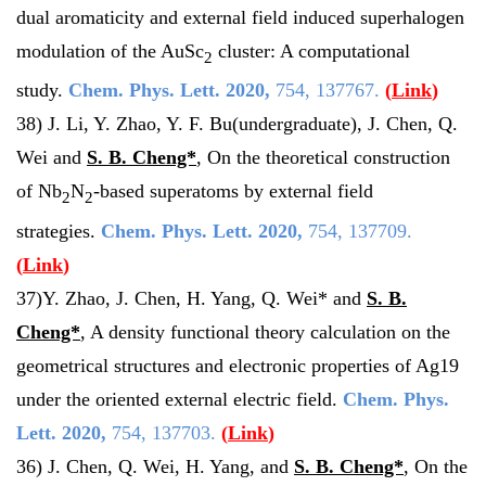
dual aromaticity and external field induced superhalogen
modulation of the AuSc
cluster: A computational
2
study.
Chem. Phys. Lett.
2020
,
754, 137767.
(
Link
)
38) J. Li, Y. Zhao, Y. F. Bu(
undergraduate
), J. Chen, Q.
Wei and
S. B. Cheng*
, On the theoretical construction
of Nb
N
-based superatoms by external field
2
2
strategies.
Chem. Phys. Lett.
2020
,
754, 137709.
(
Link
)
37)Y. Zhao, J. Chen, H. Yang, Q. Wei* and
S. B.
Cheng*
, A density functional theory calculation on the
geometrical structures and electronic properties of Ag19
under the oriented external electric field.
Chem. Phys.
Lett.
2020
,
754, 137703.
(
Link
)
36) J. Chen, Q. Wei, H. Yang, and
S. B. Cheng*
,
On the