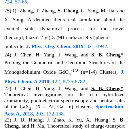
724, 57-66.
25) Q. Zhang, T. Zhang,
S. Cheng
, G. Yang, M. Jia, and
X. Song, A detailed theoretical simulation about the
excited state dynamical process for the novel
(benzo[d]thiazol-2-yl)-5-(9H-carbazol-9-yl)phenol
molecule,
J. Phys. Org. Chem.
2019
, 32, e3942
.
24) J. Chen, H. Yang, J. Wang, and
S. B. Cheng*
,
Probing the Geometric and Electronic Structures of the
-1/0
Monogadolinium Oxide GdO
(n=1-4) Clusters,
J.
n
Phys. Chem. A
2018
, 122, 8776-8782.
23) J. Chen, H. Yang, J. Wang, and
S. B. Cheng*
,
Theoretical investigations on the d-p hybridized
aromaticity, photoelectron spectroscopy and neutral salts
of the LaX
- (X = Al, Ga, In) clusters,
Spectrochim.
2
Acta A,
2018
,
203, 132-138.
22) J. D. Huang, J. Zhao, K. Yu, X. Huang,
S. B.
Cheng
, and H. Ma, Theoretical study of charge-transport