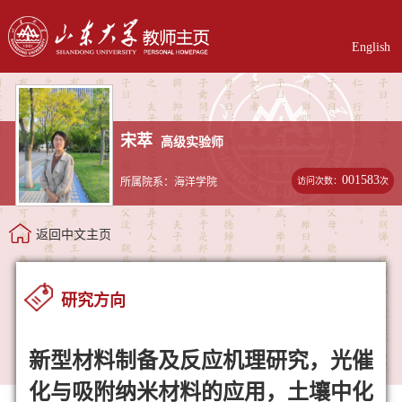
English
宋萃
高级实验师
001583
访问次数：
次
所属院系：海洋学院
返回中文主页
研究方向
新型材料制备及反应机理研究，光催
化与吸附纳米材料的应用，土壤中化