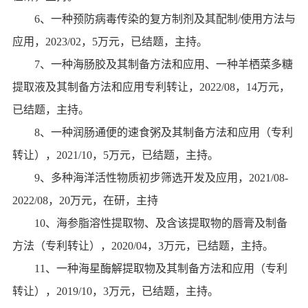
6
、
一种预防病毒传染的复方制剂及其配制
/
使用方法与
应用
，
2023/02
，
5
万元，已结题，主持。
7
、
一种海肠胶及其制备方法和应用、一种羊栖菜多糖
提取液及其制备方法和应用专利转让
，
2022/08
，
14
万元，
已结题，主持。
8
、
一种润肠通便的速食粥及其制备方法和应用
（专利
转让），
2021/10
，
5
万元，已结题，主持。
9
、多种海洋活性物质初步筛选开发及应用，
2021/08-
2022/08
，
20
万元，在研，主持
10
、海参脂溶性提取物、及含该提取物的唇膏及制备
方法（专利转让），
2020/04
，
3
万元，已结题，主持。
11
、一种海星酶解提取物及其制备方法和应用（专利
转让），
2019/10
，
3
万元，已结题，主持。