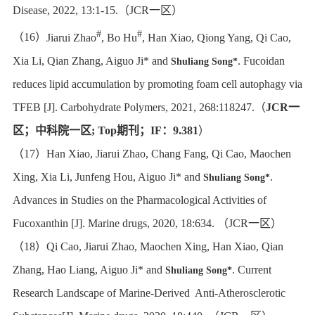
Disease, 2022, 13:1-15.
（
JCR
一区）
#
#
（
16
）
Jiarui Zhao
, Bo Hu
, Han Xiao, Qiong Yang, Qi Cao,
Xia Li, Qian Zhang, Aiguo Ji* and
. Fucoidan
Shuliang Song*
reduces lipid accumulation by promoting foam cell autophagy via
TFEB [J]. Carbohydrate Polymers, 2021, 268:118247.
（
JCR
一
区；中科院一区
;
Top
期刊；
IF
：
9.381
）
（
17
）
Han Xiao, Jiarui Zhao, Chang Fang, Qi Cao, Maochen
Xing, Xia Li, Junfeng Hou, Aiguo Ji* and
.
Shuliang Song*
Advances in Studies on the Pharmacological Activities of
Fucoxanthin [J]. Marine drugs, 2020, 18:634.
（
JCR
一区）
（
18
）
Qi Cao, Jiarui Zhao, Maochen Xing, Han Xiao, Qian
Zhang, Hao Liang, Aiguo Ji* and
. Current
Shuliang Song*
Research Landscape of Marine-Derived Anti-Atherosclerotic