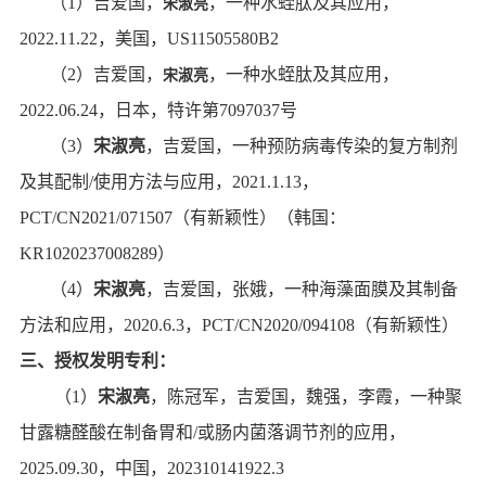
（
1
）
吉爱国，
，
一种水蛭肽及其应用
，
宋淑亮
2022.11.22
，美国，
US11505580B2
（
2
）
吉爱国，
，
一种水蛭肽及其应用
，
宋淑亮
2022.06.24
，日本，
特许第
7097037
号
（
3
）
宋淑亮
，
吉爱国，
一种预防病毒传染的复方制剂
及其配制
/
使用方法与应用
，
2021.1.13
，
PCT/CN2021/071507
（有新颖性）（韩国：
KR1020237008289
）
（
4
）
宋淑亮
，
吉爱国，张娥，
一种海藻面膜及其制备
方法和应用
，
2020.6.3
，
PCT/CN20
20
/
094108
（有新颖性）
三、授权发明专利：
（
1
）
宋淑亮
，陈冠军，吉爱国，魏强，李霞，
一种聚
甘露糖醛酸在制备胃和
/
或肠内菌落调节剂的应用
，
2025.09.30
，
中国，
202310141922.3