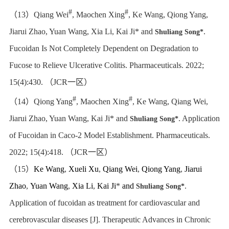
#
#
（
13
）
Qiang Wei
, Maochen Xing
, Ke Wang, Qiong Yang,
Jiarui Zhao, Yuan Wang, Xia Li, Kai Ji* and
.
Shuliang Song*
Fucoidan Is Not Completely Dependent on Degradation to
Fucose to Relieve Ulcerative Colitis. Pharmaceuticals. 2022;
15(4):430.
（
JCR
一区）
#
#
（
14
）
Qiong Yang
, Maochen Xing
, Ke Wang, Qiang Wei,
Jiarui Zhao, Yuan Wang, Kai Ji* and
. Application
Shuliang Song*
of Fucoidan in Caco-2 Model Establishment. Pharmaceuticals.
2022; 15(4):418.
（
JCR
一区）
（
15
）
Ke Wang
,
Xueli Xu
,
Qiang Wei
,
Qiong Yang
,
Jiarui
Zhao
,
Yuan Wang
,
Xia Li
,
Kai Ji
*
and
.
Shuliang Song*
Application of fucoidan as treatment for cardiovascular and
cerebrovascular diseases [J]. Therapeutic Advances in Chronic