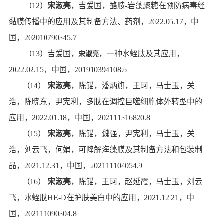
（
12
）
宋淑亮
，
吉爱国，
酪胺
-
岩藻聚糖在预防病毒经
黏膜传播中的应用及其制备方法、药剂
，
2022.05.17
，
中
国，
202010790345.7
（
13
）
吉爱国，
，
一种水蛭肽及其应用
，
宋淑亮
2022.02.15
，
中国，
201910394108.6
（
14
）
宋淑亮
，
陈锚，潘炳旗，王珂，马士玉，关
浩，陈晓东，尹宪利，
多肽在调控巨噬细胞体外转型中的
应用
，
2022.01.18
，
中国，
202111316820.8
（
15
）
宋淑亮
，
陈锚，魏强，尹宪利，马士玉，关
浩，刘云飞，何娟，
可降解海藻膜及其制备方法和包装制
品
，
2021.12.31
，
中国，
202111104054.9
（
16
）
宋淑亮
，
陈锚，王珂，赵延霞，马士玉，刘云
飞，
水蛭肽
HE-D
在护肤美白中的应用
，
2021.12.21
，
中
国，
202111090304.8