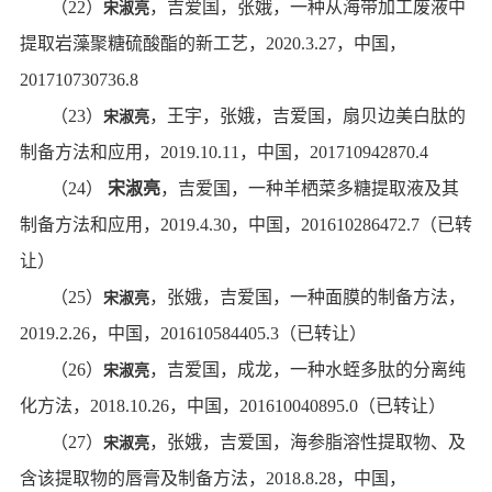
（
22
）
，吉爱国，张娥，一种从海带加工废液中
宋淑亮
提取岩藻聚糖硫酸酯的新工艺，
2020.3.27
，中国，
201710730736.8
（
23
）
，王宇，张娥，吉爱国，扇贝边美白肽的
宋淑亮
制备方法和应用，
2019.10.11
，中国，
201710942870.4
（
24
）
宋淑亮
，吉爱国，一种羊栖菜多糖提取液及其
制备方法和应用，
2019.4.30
，中国，
201610286472.7
（已转
让）
（
25
）
，张娥，吉爱国，一种面膜的制备方法，
宋淑亮
2019.2.26
，中国，
201610584405.3
（已转让）
（
26
）
，吉爱国，成龙，一种水蛭多肽的分离纯
宋淑亮
化方法，
2018.10.26
，中国，
201610040895.0
（已转让）
（
27
）
，张娥，吉爱国，海参脂溶性提取物、及
宋淑亮
含该提取物的唇膏及制备方法，
2018.8.28
，中国，