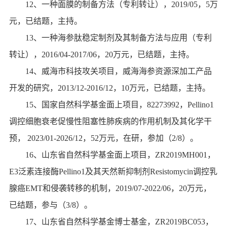
12
、一种面膜的制备方法（专利转让），
2019/05
，
5
万
元，已结题，主持。
13
、一种海参肽稳定制剂及其制备方法与应用（专利
转让），
2016/04-2017/06
，
20
万元，已结题，主持。
14
、威海市科技攻关项目，威海海参资源深加工产品
开发的研究，
2013/12-2016/12
，
10
万元，已结题，主持。
15
、国家自然科学基金面上项目，
82273992
，
Pellino1
调控细胞衰老促慢性阻塞性肺疾病的作用机制及其化学干
预，
2023/01-2026/12
，
52
万元，在研，参加（
2/8
）。
16
、山东省自然科学基金面上项目，
ZR2019MH001
，
E3
泛素连接酶
Pellino1
及其天然新抑制剂
Resistomycin
调控乳
腺癌
EMT
和侵袭转移的机制，
2019/07-2022/06
，
20
万元，
已结题，参与（
3/8
）。
17
、山东省自然科学基金博士基金，
ZR2019BC053
，