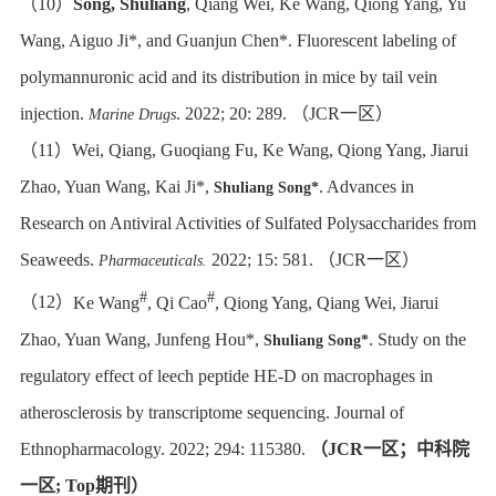
（
10
）
Song, Shuliang
, Qiang Wei, Ke Wang, Qiong Yang, Yu
Wang, Aiguo Ji*, and Guanjun Chen*. Fluorescent labeling of
polymannuronic acid and its distribution in mice by tail vein
injection.
. 2022; 20: 289.
（
JCR
一区）
Marine Drugs
（
11
）
Wei, Qiang, Guoqiang Fu, Ke Wang, Qiong Yang, Jiarui
Zhao, Yuan Wang, Kai Ji*,
. Advances in
Shuliang Song*
Research on Antiviral Activities of Sulfated Polysaccharides from
Seaweeds.
2022; 15: 581.
（
JCR
一区）
Pharmaceuticals.
#
#
（
12
）
Ke Wang
, Qi Cao
, Qiong Yang, Qiang Wei, Jiarui
Zhao, Yuan Wang, Junfeng Hou*,
. Study on the
Shuliang Song*
regulatory effect of leech peptide HE-D on macrophages in
atherosclerosis by transcriptome sequencing. Journal of
Ethnopharmacology. 2022; 294:
115380.
（
JCR
一区；中科院
一区
; Top
期刊）