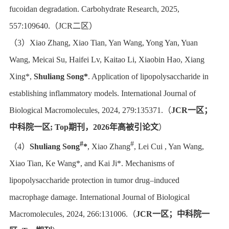
fucoidan degradation. Carbohydrate Research, 2025,
557:109640.
（
JCR
二区）
（
3
）
Xiao Zhang, Xiao Tian, Yan Wang, Yong Yan, Yuan
Wang, Meicai Su, Haifei Lv, Kaitao Li, Xiaobin Hao, Xiang
Xing*,
Shuliang Song*
.
Application of lipopolysaccharide in
establishing inflammatory models. International Journal of
Biological Macromolecules, 2024, 279:135371.
（
JCR
一区；
中科院一区
;
Top
期刊，
2026
年高被引论文
）
#
#
（
4
）
Shuliang Song
*
, Xiao Zhang
, Lei Cui , Yan Wang,
Xiao Tian, Ke Wang*, and Kai Ji*
. Mechanisms of
lipopolysaccharide protection in tumor drug–induced
macrophage damage. International Journal of Biological
Macromolecules, 2024, 266:131006.
（
JCR
一区；中科院一