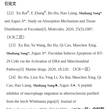
引论文
#
#
（
22
）
Xu Bai
, E Zhang
, Bo Hu, Hao Liang,
Shuliang Song*
and Aiguo Ji*. Study on Absorption Mechanism and Tissue
Distribution of Fucoidan[J]. Molecules, 2020, 25(5):1087.
（
JCR
二区）
（
23
）
Xu Bai, Yu Wang, Bo Hu, Qi Cao, Maochen Xing,
, Aiguo Ji*. Fucoidan Induces Apoptosis of HT-
Shuliang Song*
29 Cells via the Activation of DR4 and Mitochondrial
Pathway[J]. Marine drugs, 2020, 18:220.
（
JCR
一区）
（
24
）
Bo Hu, Lixu Xu, Ying Li, Xu Bai, Maochen Xing, Qi
Cao, Hao Liang,
∗
, Aiguo Ji
∗
. A peptide
Shuliang Song
inhibitor of macrophage migration in atherosclerosis purified
from the leech Whitmania pigra[J]. Journal of