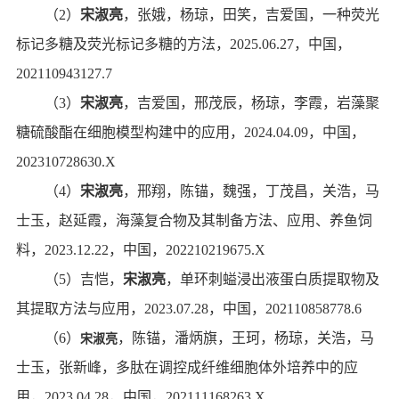
（
2
）
宋淑亮
，张娥，杨琼，田笑，吉爱国，
一种荧光
标记多糖及荧光标记多糖的方法
，
2025.06.27
，
中国，
202110943127.7
（
3
）
宋淑亮
，吉爱国，邢茂辰，杨琼，李霞，
岩藻聚
糖硫酸酯在细胞模型构建中的应用
，
2024.04.09
，
中国，
202310728630.X
（
4
）
宋淑亮
，邢翔，陈锚，魏强，丁茂昌，关浩，马
士玉，赵延霞，
海藻复合物及其制备方法、应用、养鱼饲
料
，
2023.12.22
，
中国，
202210219675.X
（
5
）吉恺，
宋淑亮
，
单环刺螠浸出液蛋白质提取物及
其提取方法与应用
，
2023.07.28
，
中国，
202110858778.6
（
6
）
，陈锚，潘炳旗，王珂，杨琼，关浩，马
宋淑亮
士玉，张新峰
，
多肽在调控成纤维细胞体外培养中的应
用
，
2023.04.28
，
中国，
202111168263.X