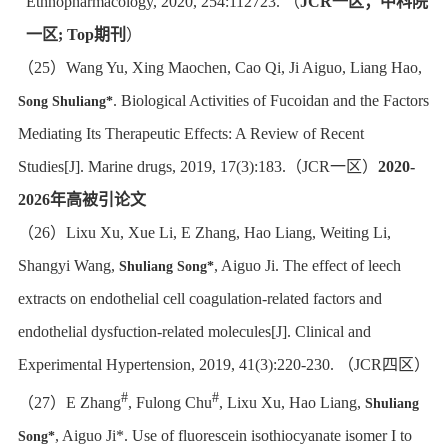
Ethnopharmacology, 2020, 254:112723.
（
JCR
一区；中科院
一区
;
Top
期刊
）
（
25
）
Wang Yu, Xing Maochen, Cao Qi, Ji Aiguo, Liang Hao,
. Biological Activities of Fucoidan and the Factors
Song Shuliang*
Mediating Its Therapeutic Effects: A Review of Recent
Studies[J]. Marine drugs, 2019, 17(3):183.
（
JCR
一区）
2020-
2026
年高被引论文
（
26
）
Lixu Xu, Xue Li, E Zhang, Hao Liang, Weiting Li,
Shangyi Wang,
, Aiguo Ji. The effect of leech
Shuliang Song*
extracts on endothelial cell coagulation-related factors and
endothelial dysfuction-related molecules[J]. Clinical and
Experimental Hypertension, 2019, 41(3):220-230.
（
JCR
四区）
#
#
（
27
）
E Zhang
, Fulong Chu
, Lixu Xu, Hao Liang,
Shuliang
, Aiguo Ji*. Use of fluorescein isothiocyanate isomer I to
Song*