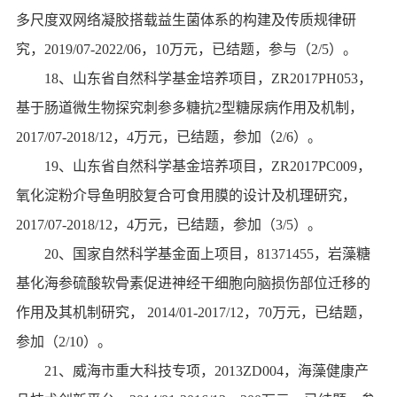
多尺度双网络凝胶搭载益生菌体系的构建及传质规律研
究，
2019/07-2022/06
，
10
万元，已结题，参与（
2/5
）。
18
、山东省自然科学基金培养项目，
ZR2017PH053
，
基于肠道微生物探究刺参多糖抗
2
型糖尿病作用及机制，
2017/07-2018/12
，
4
万元，已结题，参加（
2/6
）。
19
、山东省自然科学基金培养项目，
ZR2017PC009
，
氧化淀粉介导鱼明胶复合可食用膜的设计及机理研究，
2017/07-2018/12
，
4
万元，已结题，参加（
3/5
）。
20
、国家自然科学基金面上项目，
81371455
，岩藻糖
基化海参硫酸软骨素促进神经干细胞向脑损伤部位迁移的
作用及其机制研究，
2014/01-2017/12
，
70
万元，已结题，
参加（
2/10
）。
21
、威海市重大科技专项，
2013ZD004
，海藻健康产