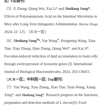
区
;
Top
期刊
）
（
5
）
E Zhang, Qiang Wei, Xia Li* and
Shuliang Song*
.
Effects of Polymannuronic Acid on the Intestinal Microbiota in
Mice after Long-Term Intragastric Administration.
.
Marine Drugs
2024; 22: 125.
（
JCR
一区）
#
#
（
6
）
Shuliang Song
*
, Yan Wang
, Hongming Wang, Xiao
Tian, Xiao Zhang, Qian Zhang, Qiang Wei*, and Kai Ji*.
Fucoidan-induced reduction of lipid accumulation in foam cells
through overexpression of lysosome genes [J]. International
Journal of Biological Macromolecules, 2024, 263:130451.
（
JCR
一区；中科院一区
;
Top
期刊
）
（
7
）
Yan Wang, Xiao Zhang, Xiao Tian, Yuan Wang, Xiang
Xing*, and
. Research progress on the functions,
Shuliang Song*
preparation and detection methods of L-fucose[J]. Food