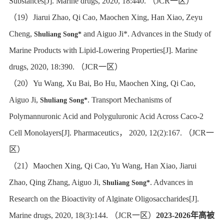
Substances[J]. Marine drugs, 2020, 18:440.
（
JCR
一区）
（
19
）
Jiarui Zhao, Qi Cao, Maochen Xing, Han Xiao, Zeyu
Cheng,
and Aiguo Ji*. Advances in the Study of
Shuliang Song*
Marine Products with Lipid-Lowering Properties[J]. Marine
drugs, 2020, 18:390.
（
JCR
一区）
（
20
）
Yu Wang, Xu Bai, Bo Hu, Maochen Xing, Qi Cao,
Aiguo Ji,
. Transport Mechanisms of
Shuliang Song*
Polymannuronic Acid and Polyguluronic Acid Across Caco-2
Cell Monolayers[J]. Pharmaceutics
，
2020, 12(2):167.
（
JCR
一
区）
（
21
）
Maochen Xing, Qi Cao, Yu Wang, Han Xiao, Jiarui
Zhao, Qing Zhang, Aiguo Ji,
. Advances in
Shuliang Song*
Research on the Bioactivity of Alginate Oligosaccharides[J].
Marine drugs, 2020, 18(3):144.
（
JCR
一区）
2023-2026
年高被