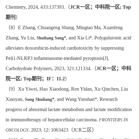
Chemistry, 2024, 433:137393.
（
JCR
一区；中科院一区
;
Top
期刊
）
（
8
）
E Zhang, Chuangeng Shang, Mingtao Ma, Xuanfeng
Zhang, Yu Liu,
, and Xia Li
. Polyguluronic acid
Shuliang Song*
*
alleviates doxorubicin-induced cardiotoxicity by suppressing
Peli1-NLRP3 inflammasome-mediated pyroptosis[J].
Carbohydrate Polymers, 2023, 321:121334.
（
JCR
一区；中科
院一区
;
Top
期刊；
IF
：
11.2
）
（
9
）
Xu Yiwei, Hao Xiaodong, Ren Yidan, Xu Qinchen, Liu
Xiaoyan,
, and Wang Yunshan*. Research
Song Shuliang*
progress of abnormal lactate metabolism and lactate modification
in immunotherapy of hepatocellular carcinoma.
FRONTIERS IN
. 2023; 12:
1063423
（
JCR
二区）
ONCOLOGY