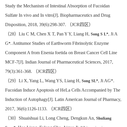
Study the Mechanism of Intestinal Absorption of Fucoidan
Sulfate In vivo and In vitro[J]. Biopharmaceutics and Drug
Disposition, 2018, 39(6):298-307.
（
JCR
四区）
（
28
）
Liu C M, Chen X T, Pan Y Y, Liang H,
, Ji A
Song S L*
G
. Antitumor Studies of Earthworm Fibrinolytic Enzyme
*
Component A from Eisenia foetida on Breast Cancer Cell Line
MCF-7[J]. Indian Journal of Pharmaceutical Sciences, 2017,
79(3):361-368.
（
JCR
四区）
（
29
）
Li X, Yang L, Wang YS, Liang H,
, Ji AG*.
Song SL*
Fucoidan Induce Apoptosis of HeLa Cells Accompanied by The
Induction of Autophagy[J]. Latin American Journal of Pharmacy,
2017, 36(6):1126-1133.
（
JCR
四区）
（
30
）
Shuaishuai Li, Long Cheng, Dengkun An,
Shuliang