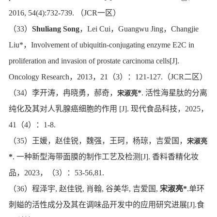
2016, 54(4):732-739.
（
JCR
一区）
（
33
）
Shuliang Song
，
Lei Cui
，
Guangwu Jing
，
Changjie
Liu*
，
Involvement of ubiquitin-conjugating enzyme E2C in
proliferation and invasion of prostate carcinoma cells[J].
Oncology Research
，
2013
，
21
（
3
）：
121-127.
（
JCR
二区）
（
34
）李开涛，冉晓勇，郝奇，
*
.
活性海星肽的分离
宋淑亮
纯化及其对人乳腺癌细胞的作用
[J].
现代食品科技，
2025
，
41
（
4
）：
1-8.
（
35
）王媛，赵佳锐，魏强，王珂，杨琼，吉爱国，
宋淑亮
*
.
一种新型海带面膜的制作工艺及检测
[J].
香料香精化妆
品，
2023
，（
3
）：
53-56,81.
（
36
）程泽宇
,
赵佳锐
,
肖翰
,
谷美华
,
吉爱国
,
宋淑亮
*
.
单环
刺螠的活性成分及其在调味品开发中的应用研究进展
[J].
食