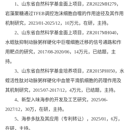
1
、山东省自然科学基金面上项目，
ZR2022MH279
，
岩藻聚糖通过
TFEB
调控泡沫细胞自噬的作用途径及其作用
机制研究，
2023/01-2025/12
，
10
万元，在研，主持。
2
、山东省自然科学基金面上项目，
ZR2017MH040
，
水蛭肽抑制动脉粥样硬化中巨噬细胞迁移的信号通路和作
用靶点的研究，
2017/08-2020/06
，
14
万元，已结题，主
持。
3
、山东省自然科学基金培养项目，
ZR2015PH050
，水
蛭活性肽对动脉粥样硬化中血管平滑肌细胞的药理作用及
其机制研究，
2015/07-2017/12
，
4
万元，已结题，主持。
4
、新型入味海参的开发及工艺研究，
2025/06-
2027/12
，
30
万，
在研，主持。
5
、海参多肽及其应用（专利转让），
2025/01
，
6
万，
在研，主持。