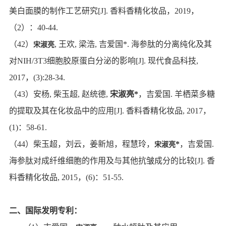
美白面膜的制作工艺研究
[J].
香料香精化妆品，
2019
，
（
2
）：
40-44.
（
42
）
,
王欢
,
梁浩
,
吉爱国
*.
海参肽的分离纯化及其
宋淑亮
对
NIH/3T3
细胞胶原蛋白分泌的影响
[J].
现代食品科技
,
2017
，
(3):28-34.
（
43
）安杨
,
柴玉超
,
赵统德
,
宋淑亮
*
，吉爱国
.
羊栖菜多糖
的提取及其在化妆品中的应用
[J].
香料香精化妆品
, 2017
，
(1)
：
58-61.
（
44
）柴玉超，刘云，姜新旭，程慧玲，
*
，吉爱国
.
宋淑亮
海参肽对成纤维细胞的作用及与其他抗皱成分的比较
[J].
香
料香精化妆品
, 2015
，
(6)
：
51-55.
二、国际发明专利：