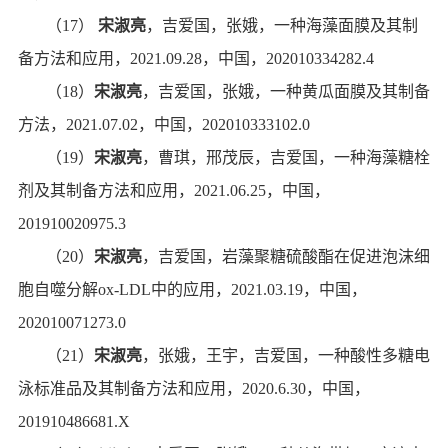
（
17
）
宋淑亮
，
吉爱国，张娥，
一种海藻面膜及其制
备方法和应用
，
2021.09.28
，
中国，
202010334282.4
（
18
）
宋淑亮
，
吉爱国，张娥，
一种黄瓜面膜及其制备
方法
，
2021.07.02
，
中国，
202010333102.0
（
19
）
宋淑亮
，曹琪，邢茂辰，
吉爱国，
一种海藻糖栓
剂及其制备方法和应用
，
2021.06.25
，
中国，
201910020975.3
（
20
）
宋淑亮
，
吉爱国，
岩藻聚糖硫酸酯在促进泡沫细
胞自噬分解
ox-LDL
中的应用
，
2021.03.19
，
中国，
202010071273.0
（
21
）
宋淑亮
，
张娥，王宇，吉爱国，
一种酸性多糖电
泳标准品及其制备方法和应用
，
2020.6.30
，
中国，
201910486681.X