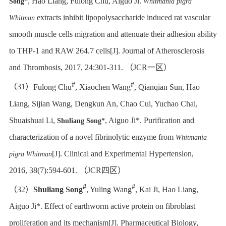
, Hao Liang, Fulong Chu, Aiguo Ji.
Song*
Whitmania pigra
extracts inhibit lipopolysaccharide induced rat vascular
Whitman
smooth muscle cells migration and attenuate their adhesion ability
to THP-1 and RAW 264.7 cells[J]. Journal of Atherosclerosis
and Thrombosis, 2017, 24:301-311.
（
JCR
一区）
#
#
（
31
）
Fulong Chu
, Xiaochen Wang
, Qianqian Sun, Hao
Liang, Sijian Wang, Dengkun An, Chao Cui, Yuchao Chai,
Shuaishuai Li,
, Aiguo Ji*. Purification and
Shuliang Song*
characterization of a novel fibrinolytic enzyme from
Whitmania
[J]. Clinical and Experimental Hypertension,
pigra Whitman
2016, 38(7):594-601.
（
JCR
四区）
#
#
（
32
）
Shuliang Song
, Yuling Wang
, Kai Ji, Hao Liang,
Aiguo Ji*. Effect of earthworm active protein on fibroblast
proliferation and its mechanism[J]. Pharmaceutical Biology,