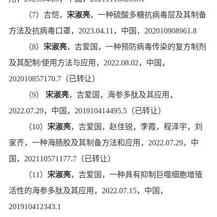
（
7
）吉恺，
宋淑亮
，
一种硫酸多糖抗病毒层及其制备
方法及抗病毒口罩
，
2023.04.11
，
中国，
202010908961.8
（
8
）
宋淑亮
，
吉爱国，
一种预防病毒传染的复方制剂
及其配制
/
使用方法与应用
，
2022.08.02
，
中国，
202010857170.7
（已转让）
（
9
）
宋淑亮
，
吉爱国，
海参多肽及其应用
，
2022.07.29
，
中国，
201910414495.5
（已转让）
（
10
）
宋淑亮
，
吉爱国，赵佳锐，李霞，程泽宇，刘
家齐，
一种海肠胶及其制备方法和应用
，
2022.07.29
，
中
国，
202110571177.7
（已转让）
（
11
）
宋淑亮
，
吉爱国，
一种具有抑制巨噬细胞增殖
活性的海参多肽及其应用
，
2022.07.15
，
中国，
201910412343.1