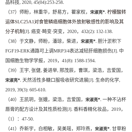
品科技
, 2020, 45(04):253-258.
（
37
）师盼，林重华，舒易方，瞿家权，
*
.
柠檬酸转
宋淑亮
运体
SLC25A1
对食管鳞癌细胞体外放射敏感性的影响及其
分子机制
[J].
癌变
·
畸变
·
突变，
2020
，
432(2): 132-138.
（
38
）于文静，师盼，潘琼，柴进，
*
.
胆汁淤积下
宋淑亮
FGF19-ERK
通路可上调
MRP3/4
表达减轻肝细胞损伤
[J].
中
国细胞生物学学报，
2019
，
41(8): 1588-1594.
（
39
）王宇
,
张健
,
姜进举
,
邢茂辰，曹琪，梁浩，吉爱国，
*
.
天然活性多糖口服吸收研究进展
[J].
生命的化学
,
宋淑亮
2019, 39(3): 605-610.
（
40
）王凯玥，张娥，梁浩，吉爱国，
*
.
一种不沾杯
宋淑亮
唇膏的配方设计及其性质检测
[J].
香料香精化妆品，
2019
，
（
1
）：
47-50.
（
41
）乔新宇，白相敏，吴美瑶，郑玲燕，
*
.
甘草粉
宋淑亮