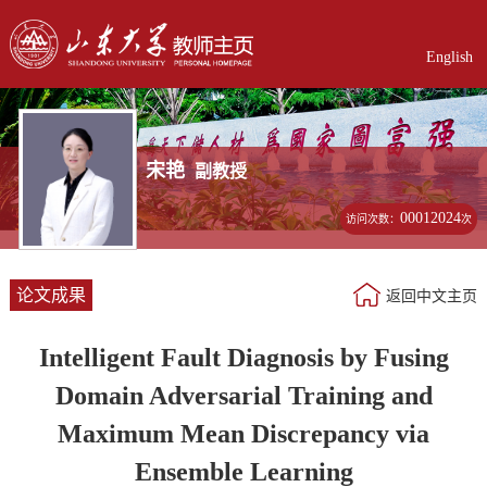
English
宋艳
副教授
00012024
访问次数：
次
论文成果
返回中文主页
Intelligent Fault Diagnosis by Fusing
Domain Adversarial Training and
Maximum Mean Discrepancy via
Ensemble Learning