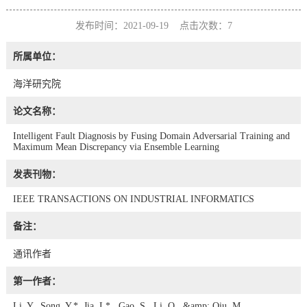
发布时间：2021-09-19 点击次数：
7
所属单位：
海洋研究院
论文名称：
Intelligent Fault Diagnosis by Fusing Domain Adversarial Training and
Maximum Mean Discrepancy via Ensemble Learning
发表刊物：
IEEE TRANSACTIONS ON INDUSTRIAL INFORMATICS
备注：
通讯作者
第一作者：
Li, Y., Song, Y.*, Jia, L*., Gao, S., Li, Q., &amp; Qiu, M.