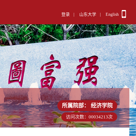
登录
|
山东大学
|
English
所属院部：
经济学院
访问次数：
00034213
次