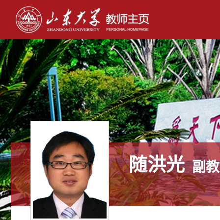
随洪光
副教