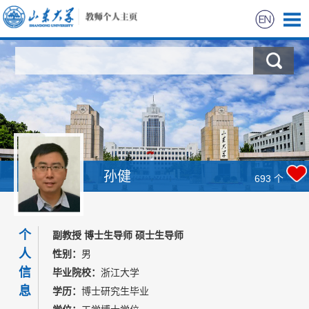
首页
科学研究
教学研究
获奖信息
孙健
693
个
招生信息
个
副教授 博士生导师 硕士生导师
学生信息
人
性别：
男
信
毕业院校：
浙江大学
我的相册
息
学历：
博士研究生毕业