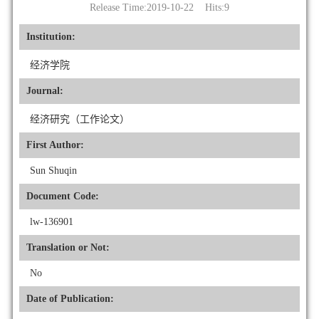
Release Time:2019-10-22 Hits:
9
Institution:
经济学院
Journal:
经济研究（工作论文）
First Author:
Sun Shuqin
Document Code:
lw-136901
Translation or Not:
No
Date of Publication: