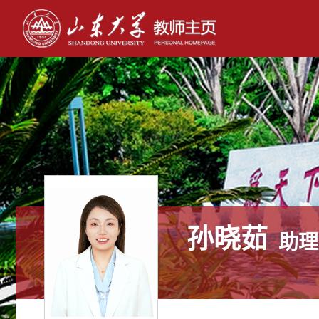
孙晓茹
助理