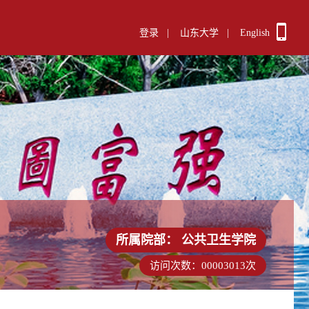
登录
|
山东大学
|
English
所属院部：
公共卫生学院
访问次数：
00003013
次