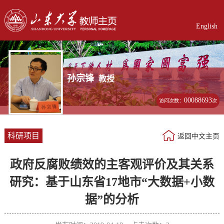
English
孙宗锋
教授
00088693
访问次数：
次
科研项目
返回中文主页
政府反腐败绩效的主客观评价及其关系
研究：基于山东省17地市“大数据+小数
据”的分析