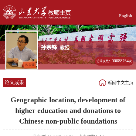
English
孙宗锋
教授
00088764
访问次数：
次
论文成果
返回中文主页
Geographic location, development of
higher education and donations to
Chinese non-public foundations