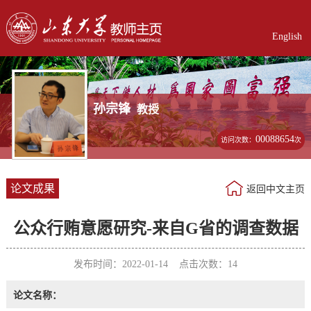
English
孙宗锋
教授
00088654
访问次数：
次
论文成果
返回中文主页
公众行贿意愿研究-来自G省的调查数据
发布时间：2022-01-14 点击次数：
14
论文名称：