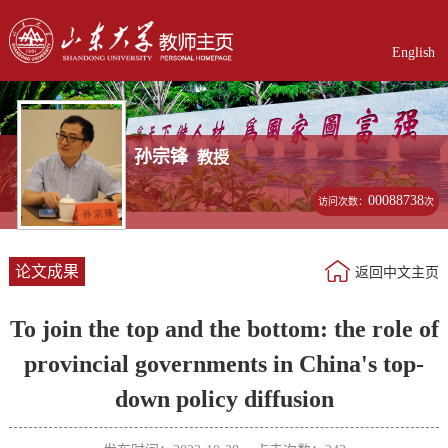
English
孙宗锋
教授
00088738
访问次数：
次
论文成果
返回中文主页
To join the top and the bottom: the role of
provincial governments in China's top-
down policy diffusion