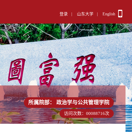
登录
|
山东大学
|
English
所属院部：
政治学与公共管理学院
访问次数：
00088716
次