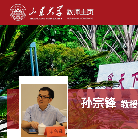
孙宗锋
教授