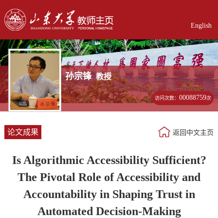
English
孙宗锋
教授
00088759
访问次数：
次
论文成果
返回中文主页
Is Algorithmic Accessibility Sufficient?
The Pivotal Role of Accessibility and
Accountability in Shaping Trust in
Automated Decision‐Making