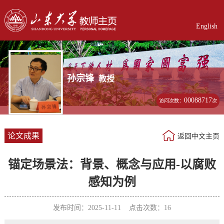
English
孙宗锋
教授
00088717
访问次数：
次
论文成果
返回中文主页
锚定场景法：背景、概念与应用-以腐败
感知为例
发布时间：2025-11-11 点击次数：
16