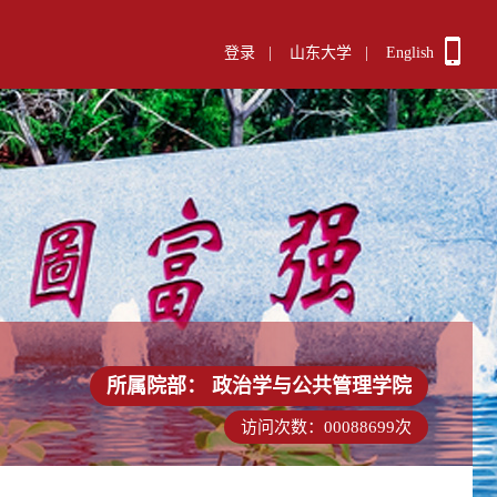
登录
|
山东大学
|
English
所属院部：
政治学与公共管理学院
访问次数：
00088699
次