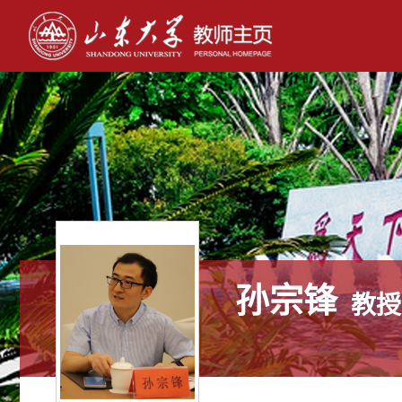
孙宗锋
教授