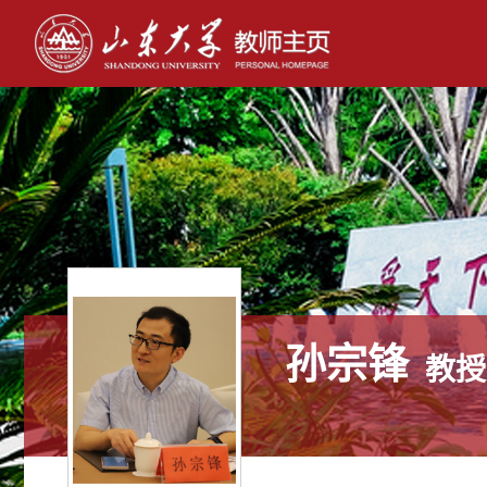
孙宗锋
教授