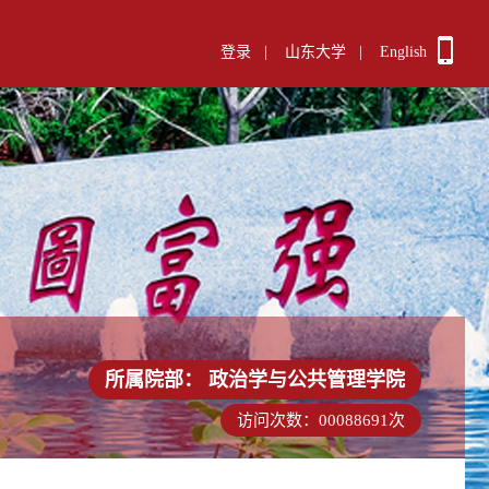
登录
|
山东大学
|
English
所属院部：
政治学与公共管理学院
访问次数：
00088691
次