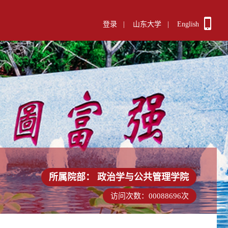
登录
|
山东大学
|
English
所属院部：
政治学与公共管理学院
访问次数：
00088696
次