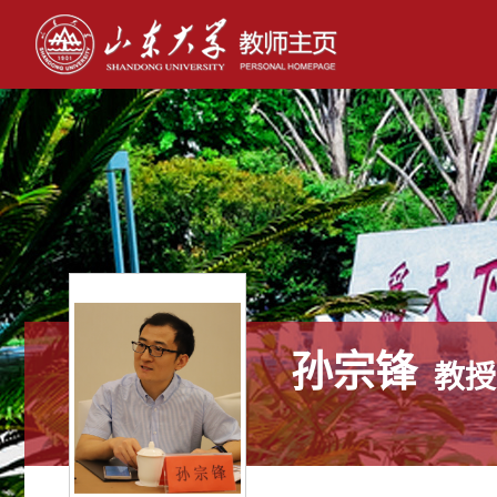
孙宗锋
教授