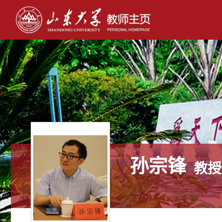
孙宗锋
教授