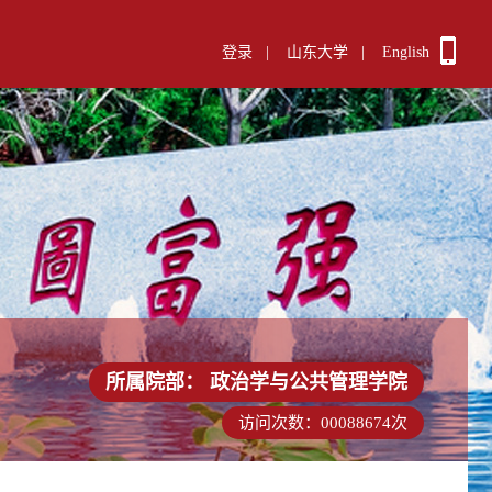
登录
|
山东大学
|
English
所属院部：
政治学与公共管理学院
访问次数：
00088674
次