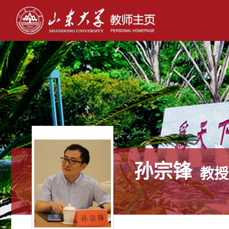
孙宗锋
教授