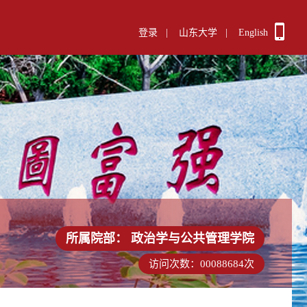
登录
|
山东大学
|
English
所属院部：
政治学与公共管理学院
访问次数：
00088684
次