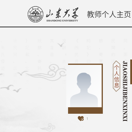
教师个人主页
个
人
信
息
1