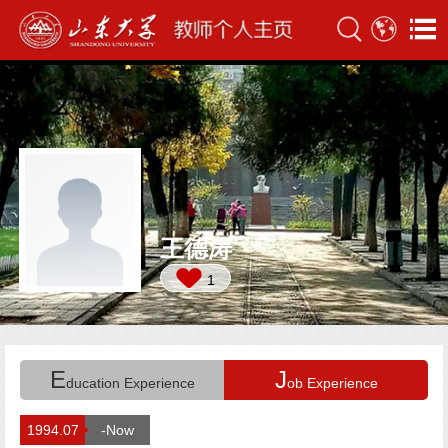
王德涛
1
E
J
ducation Experience
ob Experience
1994.07
-Now