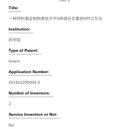
Hits:
3
Title:
一种同时测定制狗脊饮片中5种成分含量的HPLC方法
Institution:
药学院
Type of Patent:
Invent
Application Number:
201910295004.X
Number of Inventors:
2
Service Invention or Not:
No