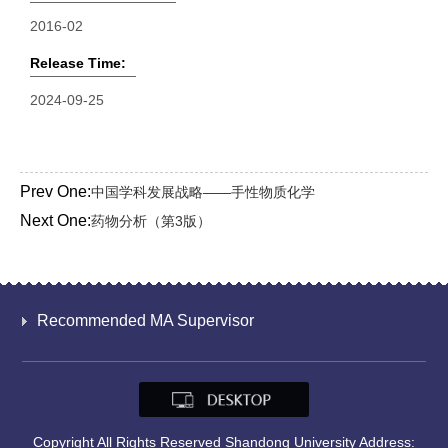
2016-02
Release Time:
2024-09-25
Prev One:
中国学科发展战略——手性物质化学
Next One:
药物分析（第3版）
Recommended MA Supervisor
Copyright All Rights Reserved Shandong University Address: