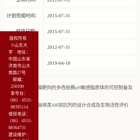
计划完成时间：
2015-07-31
结项日期：
2015-07-31
版权所有
©山东大
开始日期：
2012-07-31
学 地址：
中国山东省
发布时间：
2019-04-18
济南市山大
南路27号
邮编：
250100
上一条：
具有肿瘤靶向的多西他赛pH敏感脂质体的可控制备及
查号台：
敏感机制研究
（86）-0531-
下一条：
新型非甾体类AR拮抗剂的设计合成及生物活性评价
88395114
值班电话：
（86）-0531-
88364731
建设维护：