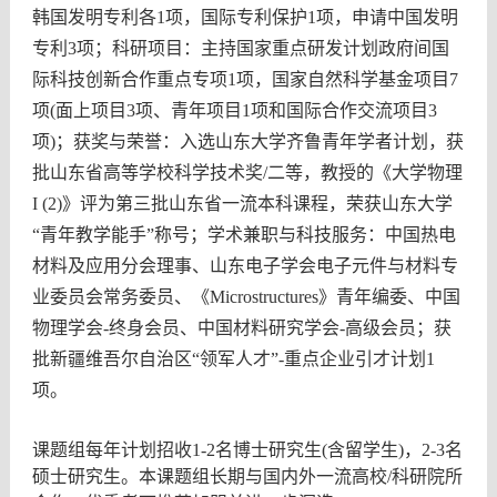
韩国发明专利各
1
项，国际专利保护
1
项，申请中国发明
专利
3
项；科研项目：主持国家重点研发计划政府间国
际科技创新合作重点专项
1
项，国家自然科学基金项目
7
项
(
面上项目
3
项、青年项目
1
项和国际合作交流项目
3
项
)
；获奖与荣誉：入选山东大学齐鲁青年学者计划，获
批山东省高等学校科学技术奖
/
二等，教授的《大学物理
I (2)
》评为第三批山东省一流本科课程，荣获山东大学
“
青年教学能手
”
称号；学术兼职与科技服务：中国热电
材料及应用分会理事、山东电子学会电子元件与材料专
业委员会常务委员、《
Microstructures
》青年编委、中国
物理学会
-
终身会员、中国材料研究学会
-
高级会员；获
批新疆维吾尔自治区“领军人才”
-
重点企业引才计划
1
项。
课题组每年计划招收
1-2
名博士研究生(含留学生)，
2-3
名
硕士研究生。本课题组长期与国内外一流高校
/
科研院所