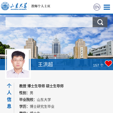
首页
科学研究
教学研究
获奖信息
王洪超
157
个
招生信息
个
教授 博士生导师 硕士生导师
学生信息
人
性别：
男
信
毕业院校：
山东大学
我的相册
息
学历：
博士研究生毕业