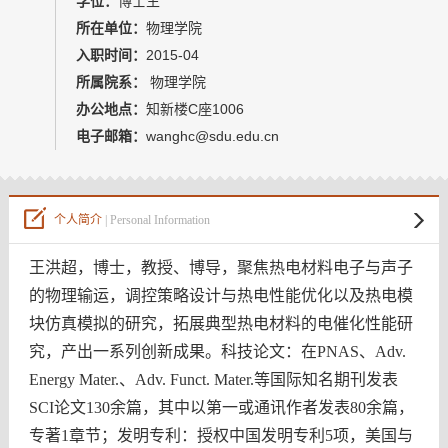
学位：
博士生
教师博客
所在单位：
物理学院
入职时间：
2015-04
所属院系：
物理学院
办公地点：
知新楼C座1006
电子邮箱：
wanghc@sdu.edu.cn
个人简介
| Personal Information
王洪超，博士，教授、博导，
聚焦热电材料电子与声子
的物理输运，调控策略设计与热电性能优化以及热电模
块仿真模拟的研究，拓展典型热电材料的电催化性能研
究，产出一系列创新成果。科技论文：在
PNAS
、
Adv.
Energy Mater.
、
Adv. Funct. Mater.
等国际知名期刊发表
SCI
论文
130
余篇，其中以第一或通讯作者发表
80
余篇，
专著
1
章节；发明专利：授权中国发明专利
5
项，美国与