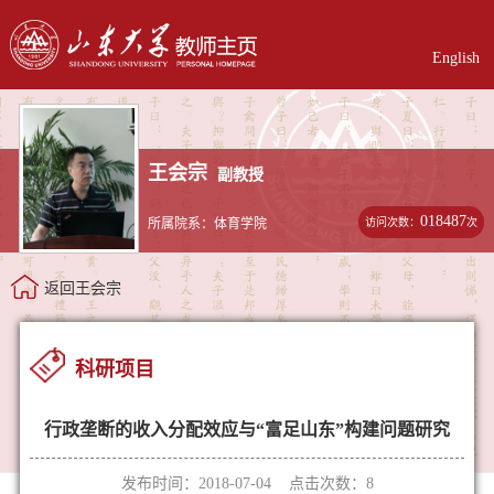
English
王会宗
副教授
018487
访问次数：
次
所属院系：体育学院
返回王会宗
科研项目
行政垄断的收入分配效应与“富足山东”构建问题研究
发布时间：2018-07-04 点击次数：
8