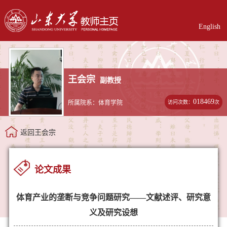
English
王会宗
副教授
018469
访问次数：
次
所属院系：体育学院
返回王会宗
论文成果
体育产业的垄断与竞争问题研究——文献述评、研究意
义及研究设想