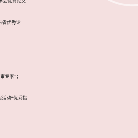
术年会优秀论文
东省优秀论
；
外审专家”；
案活动“优秀指