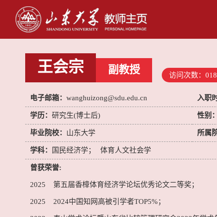
王会宗
副教授
访问次数：
018
电子邮箱：
wanghuizong@sdu.edu.cn
入职
学历：
研究生(博士后)
性别
毕业院校：
山东大学
所属
学科：
国民经济学；
体育人文社会学
曾获荣誉:
2025 第五届香樟体育经济学论坛优秀论文二等奖；
2025 2024中国知网高被引学者TOP5%；