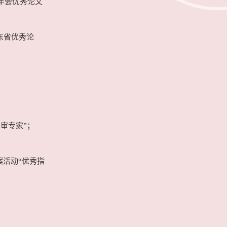
术年会优秀论文
东省优秀论
；
外审专家”；
案活动“优秀指