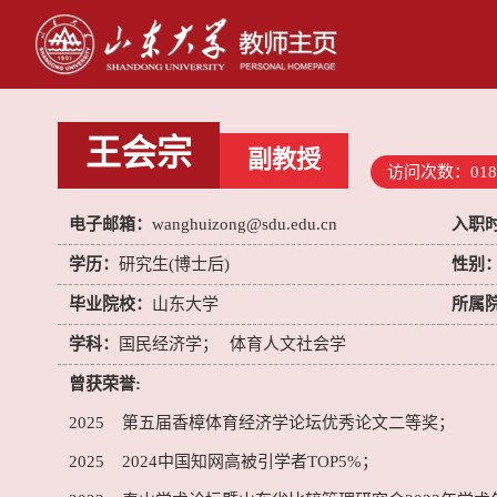
王会宗
副教授
访问次数：
018
电子邮箱：
wanghuizong@sdu.edu.cn
入职
学历：
研究生(博士后)
性别
毕业院校：
山东大学
所属
学科：
国民经济学；
体育人文社会学
曾获荣誉:
2025 第五届香樟体育经济学论坛优秀论文二等奖；
2025 2024中国知网高被引学者TOP5%；