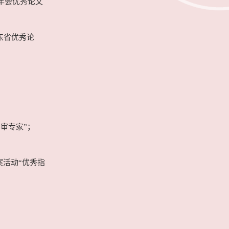
术年会优秀论文
东省优秀论
；
外审专家”；
案活动“优秀指