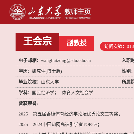
王会宗
副教授
访问次数：
018
电子邮箱：
wanghuizong@sdu.edu.cn
入职
学历：
研究生(博士后)
性别
毕业院校：
山东大学
所属
学科：
国民经济学；
体育人文社会学
曾获荣誉:
2025 第五届香樟体育经济学论坛优秀论文二等奖；
2025 2024中国知网高被引学者TOP5%；